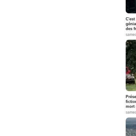
C'est
génia
des f
samed
Prése
ficti
mort 
samed