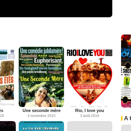
és
Une seconde mère
Rio, I love you
020
3 novembre 2015
3 août 2016
A 