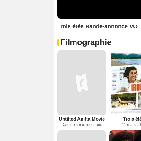
Trois étés Bande-annonce VO
Filmographie
Untilted Anitta Movie
Trois ét
Date de sortie inconnue
11 mars 2