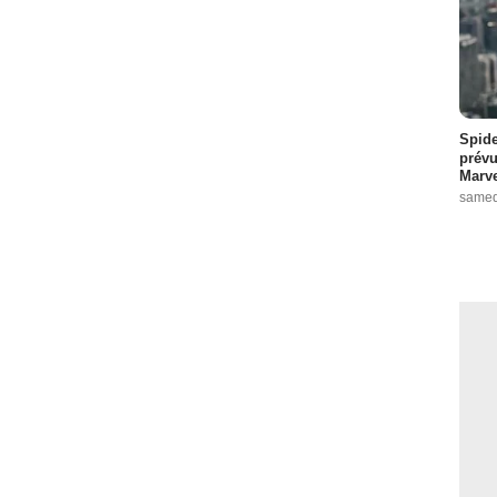
Spide
prévu
Marve
samed