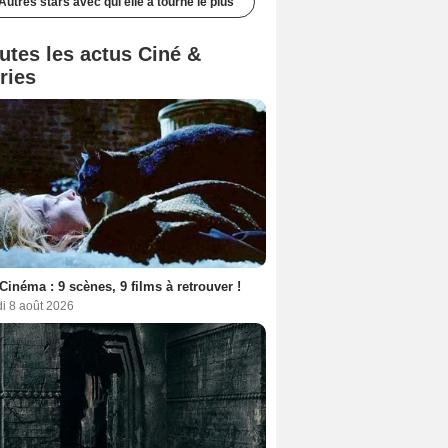
Autres stars avec qui elle a tourné le plus
utes les actus Ciné &
ries
Cinéma : 9 scènes, 9 films à retrouver !
i 8 août 2026