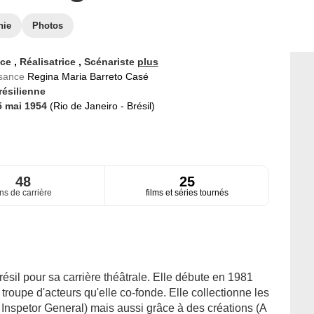
hie
Photos
ice
,
Réalisatrice
,
Scénariste
plus
ssance
Regina Maria Barreto Casé
résilienne
5 mai 1954
(Rio de Janeiro - Brésil)
48
25
ns de carrière
films et séries tournés
sil pour sa carrière théâtrale. Elle débute en 1981
roupe d'acteurs qu'elle co-fonde. Elle collectionne les
 Inspetor General) mais aussi grâce à des créations (A