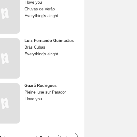
I love you
Chuvas de Verão
Everything's alright
Luiz Fernando Guimarães
Brás Cubas
Everything's alright
Guará Rodrigues
Pleine lune sur Parador
I love you