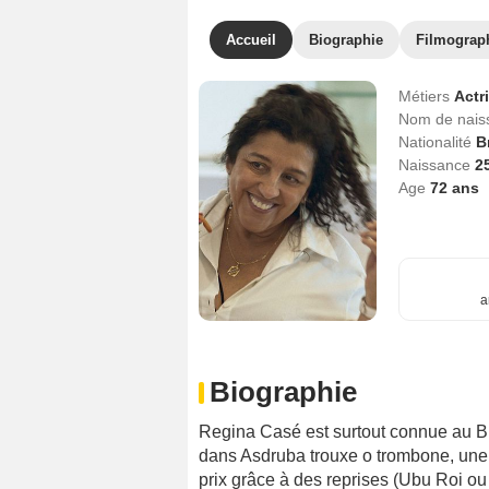
Accueil
Biographie
Filmograp
Métiers
Actr
Nom de nai
Nationalité
B
Naissance
2
Age
72
ans
a
Biographie
Regina Casé est surtout connue au Bré
dans Asdruba trouxe o trombone, une t
prix grâce à des reprises (Ubu Roi ou