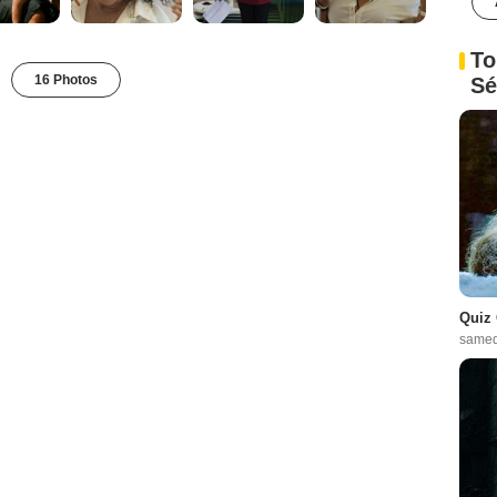
To
16 Photos
Sé
Quiz 
samed