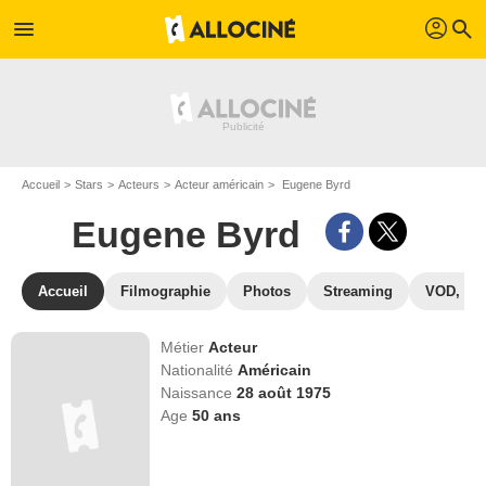
profil
menu
search
Accueil
Stars
Acteurs
Acteur américain
Eugene Byrd
Eugene Byrd
Accueil
Filmographie
Photos
Streaming
VOD, DV
Métier
Acteur
Nationalité
Américain
Naissance
28 août 1975
Age
50
ans