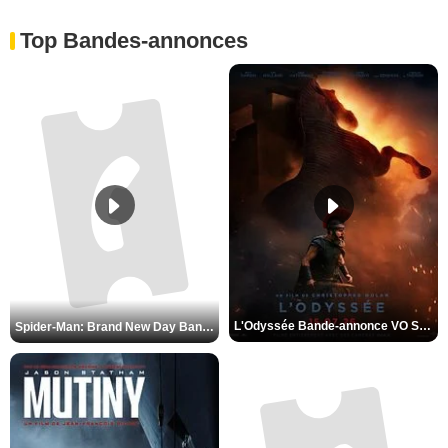
Top Bandes-annonces
L'Odyssée Bande-annonce VO STFR
Spider-Man: Brand New Day Bande-annonce VO STFR