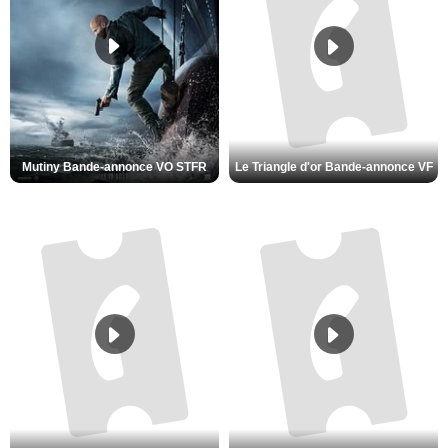
Mutiny Bande-annonce VO STFR
Le Triangle d'or Bande-annonce VF