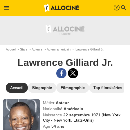
profil
menu
search
Accueil
Stars
Acteurs
Acteur américain
Lawrence Gilliard Jr.
Lawrence Gilliard Jr.
Accueil
Biographie
Filmographie
Top films/séries
Métier
Acteur
Nationalité
Américain
Naissance
22 septembre 1971
(New York
City - New York, Etats-Unis)
Age
54
ans