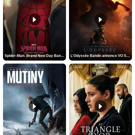
Spider-Man: Brand New Day Bande-annonce VO STFR
L'Odyssée Bande-annonce VO STFR