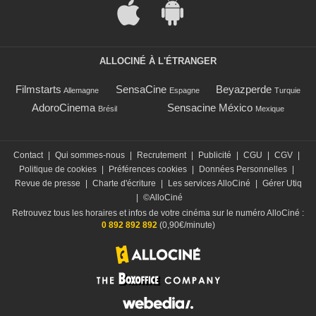
ALLOCINÉ À L'ÉTRANGER
Filmstarts
SensaCine
Beyazperde
Allemagne
Espagne
Turquie
AdoroCinema
Sensacine México
Brésil
Mexique
Contact
|
Qui sommes-nous
|
Recrutement
|
Publicité
|
CGU
|
CGV
|
Politique de cookies
|
Préférences cookies
|
Données Personnelles
|
Revue de presse
|
Charte d'écriture
|
Les services AlloCiné
|
Gérer Utiq
|
©AlloCiné
Retrouvez tous les horaires et infos de votre cinéma sur le numéro AlloCiné :
0 892 892 892
(0,90€/minute)