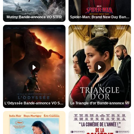
Mutiny Bande-annonce VO STFR
Spider-Man: Brand New Day Bande-annonce VO STFR
L'Odyssée Bande-annonce VO STFR
Le Triangle d'or Bande-annonce VF