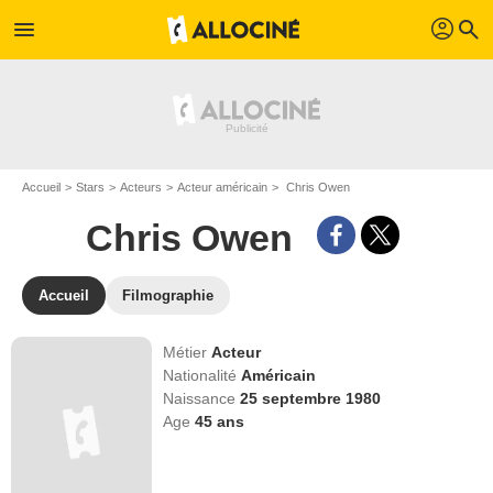
profil
menu
search
Accueil
Stars
Acteurs
Acteur américain
Chris Owen
Chris Owen
Accueil
Filmographie
Métier
Acteur
Nationalité
Américain
Naissance
25 septembre 1980
Age
45
ans