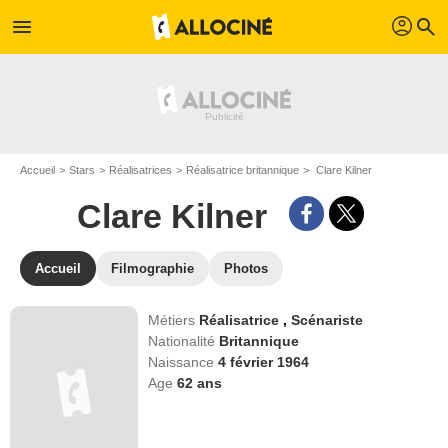
profil
menu
search
Accueil
Stars
Réalisatrices
Réalisatrice britannique
Clare Kilner
Clare Kilner
Accueil
Filmographie
Photos
Métiers
Réalisatrice
,
Scénariste
Nationalité
Britannique
Naissance
4 février 1964
Age
62
ans