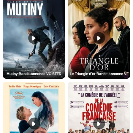
Mutiny Bande-annonce VO STFR
Le Triangle d'or Bande-annonce VF