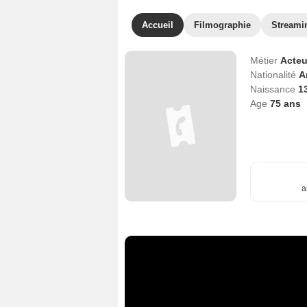
Accueil
Filmographie
Streami
Métier
Acteu
Nationalité
A
Naissance
13
Age
75
ans
a