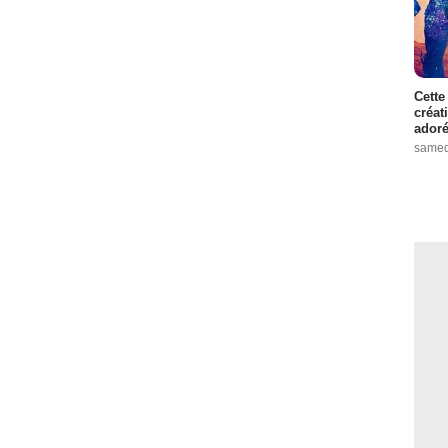
Cette
créat
adoré
samed