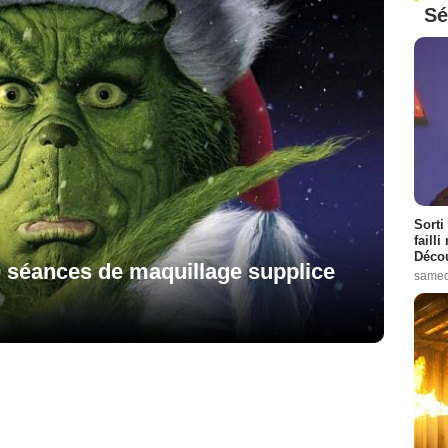
Sé
Sorti
failli
Décou
0 séances de maquillage supplice
samed