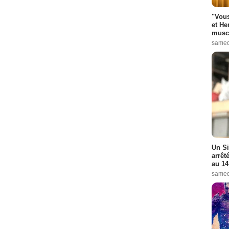
"Vous
et He
muscl
samed
Un Si
arrêt
au 14
samed