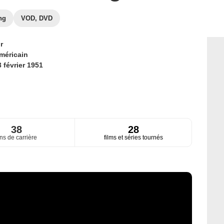
ng
VOD, DVD
r
méricain
 février 1951
38
28
ns de carrière
films et séries tournés