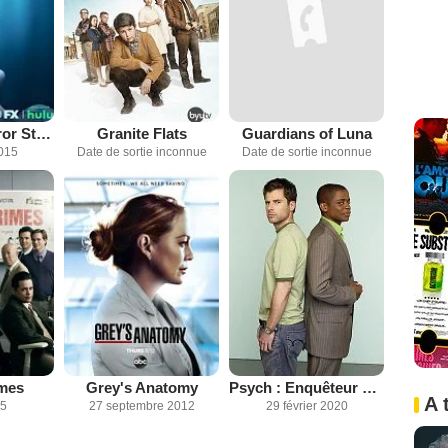
American Horror Story
Granite Flats
Guardians of Luna
015
Date de sortie inconnue
Date de sortie inconnue
mes
Grey's Anatomy
Psych : Enquêteur malgré lui
A 
15
27 septembre 2012
29 février 2020