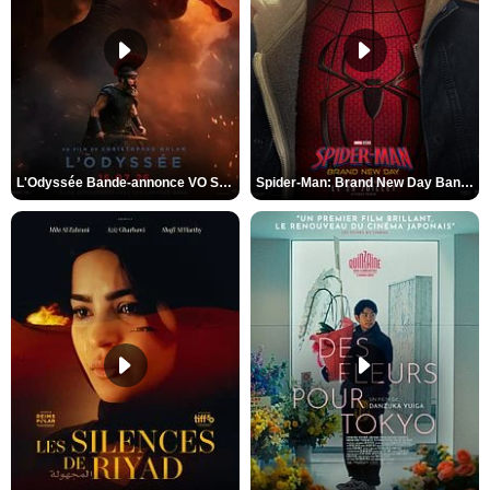
L'Odyssée Bande-annonce VO STFR
Spider-Man: Brand New Day Bande-annonce VO STFR