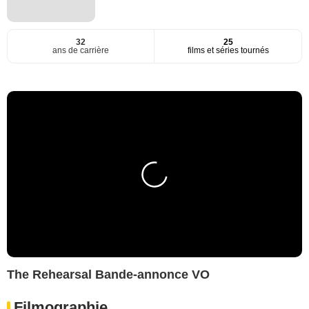
32
25
ans de carrière
films et séries tournés
The Rehearsal Bande-annonce VO
Filmographie