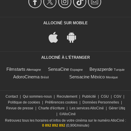
ALLOCINÉ SUR MOBILE
ALLOCINÉ À L'ÉTRANGER
Filmstarts
SensaCine
Beyazperde
Allemagne
Espagne
Turquie
AdoroCinema
Sensacine México
Brésil
Mexique
Contact
|
Qui sommes-nous
|
Recrutement
|
Publicité
|
CGU
|
CGV
|
Politique de cookies
|
Préférences cookies
|
Données Personnelles
|
Revue de presse
|
Charte d'écriture
|
Les services AlloCiné
|
Gérer Utiq
|
©AlloCiné
Retrouvez tous les horaires et infos de votre cinéma sur le numéro AlloCiné :
0 892 892 892
(0,90€/minute)