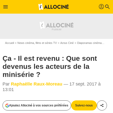
profil
menu
search
Accueil
News cinéma, films et séries TV
Actus Ciné
Diaporamas cinéma
Ça - I
Ça - Il est revenu : Que sont
devenus les acteurs de la
minisérie ?
Par
Raphaëlle Raux-Moreau
— 17 sept. 2017 à
13:01
Ajoutez Allociné à vos sources préférées
Suivez-nous
Partag
ABC / Lorimar Productions / Warner Home Video / AGENCE / BESTIMAGE