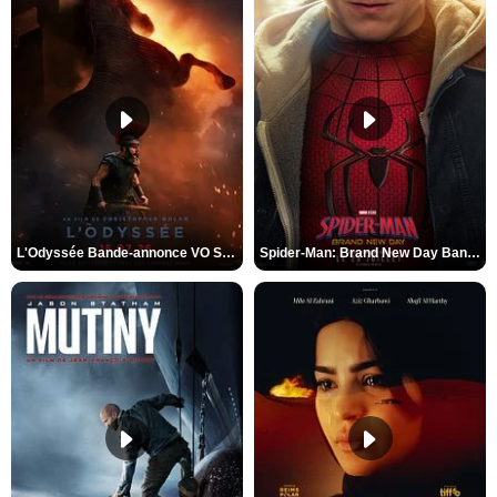
L'Odyssée Bande-annonce VO STFR
Spider-Man: Brand New Day Bande-annonce VO STFR