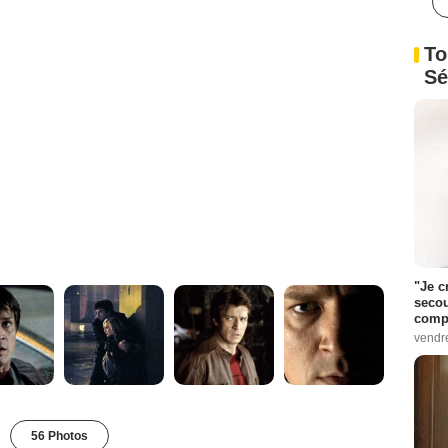
To
Sé
"Je c
secou
compo
vendr
56 Photos