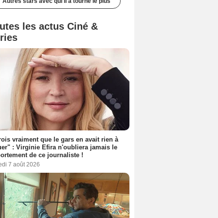
Autres stars avec qui il a tourné le plus
utes les actus Ciné &
ries
rois vraiment que le gars en avait rien à
er" : Virginie Efira n'oubliera jamais le
rtement de ce journaliste !
edi 7 août 2026