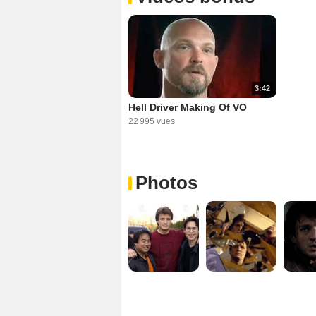
3:42
Hell Driver Making Of VO
22 995 vues
Photos