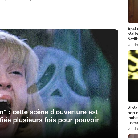
Après
réali
Netfl
vendr
Virée
n" : cette scène d'ouverture est
pop d
Isabe
ifiée plusieurs fois pour pouvoir
Loca
vendr