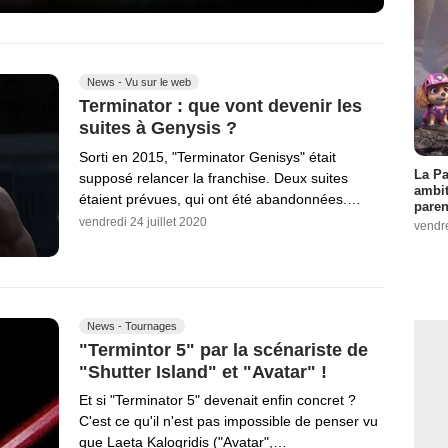
News - Vu sur le web
Terminator : que vont devenir les
suites à Genysis ?
Sorti en 2015, "Terminator Genisys" était
La Pa
supposé relancer la franchise. Deux suites
ambit
étaient prévues, qui ont été abandonnées.…
paren
vendredi 24 juillet 2020
vendr
News - Tournages
"Termintor 5" par la scénariste de
"Shutter Island" et "Avatar" !
Et si "Terminator 5" devenait enfin concret ?
C'est ce qu'il n'est pas impossible de penser vu
que Laeta Kalogridis ("Avatar",…