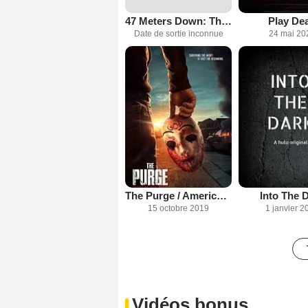
47 Meters Down: The Wreck
Play De
Date de sortie inconnue
24 mai 20
The Purge / American Nightmare
Into The 
15 octobre 2019
1 janvier 2
Vidéos bonus