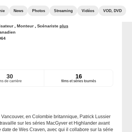
hie
News
Photos
Streaming
Vidéos
VOD, DVD
isateur
,
Monteur
,
Scénariste
plus
anadien
964
30
16
ns de carrière
films et séries tournés
 Vancouver, en Colombie britannique, Patrick Lussier
travaille sur les séries MacGyver et Highlander avant
 date de Wes Craven, avec qui il collabore sur la série