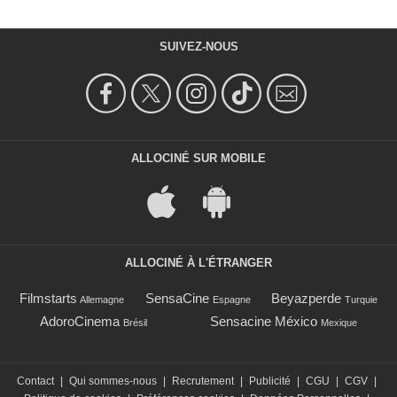
SUIVEZ-NOUS
ALLOCINÉ SUR MOBILE
ALLOCINÉ À L'ÉTRANGER
Filmstarts
SensaCine
Beyazperde
Allemagne
Espagne
Turquie
AdoroCinema
Sensacine México
Brésil
Mexique
Contact
|
Qui sommes-nous
|
Recrutement
|
Publicité
|
CGU
|
CGV
|