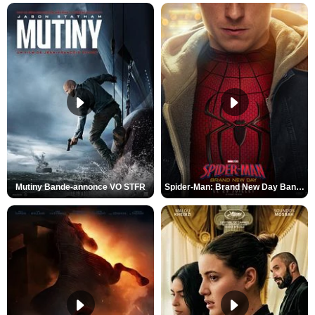
Mutiny Bande-annonce VO STFR
Spider-Man: Brand New Day Bande-annonce VO STFR