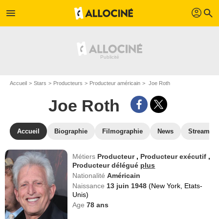
profil
menu
search
Accueil
Stars
Producteurs
Producteur américain
Joe Roth
Joe Roth
Accueil
Biographie
Filmographie
News
Streamin
Métiers
Producteur
,
Producteur exécutif
,
Producteur délégué
plus
Nationalité
Américain
Naissance
13 juin 1948
(New York, Etats-
Unis)
Age
78
ans