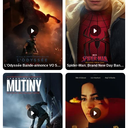
L'Odyssée Bande-annonce VO STFR
Spider-Man: Brand New Day Bande-annonce VO STFR