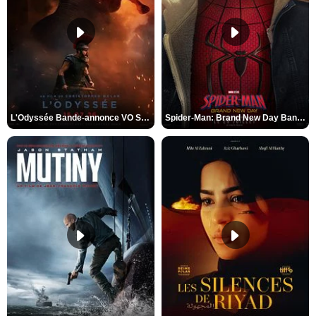
L'Odyssée Bande-annonce VO STFR
Spider-Man: Brand New Day Bande-annonce VO STFR