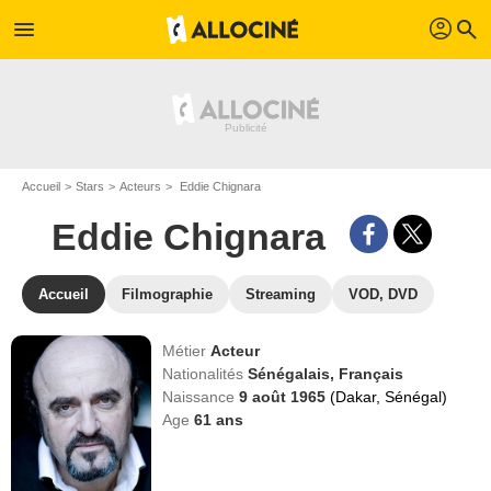
profil
menu
search
Accueil
Stars
Acteurs
Eddie Chignara
Eddie Chignara
Accueil
Filmographie
Streaming
VOD, DVD
Métier
Acteur
Nationalités
Sénégalais,
Français
Naissance
9 août 1965
(Dakar, Sénégal)
Age
61
ans