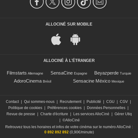
ALLOCINÉ SUR MOBILE
ALLOCINÉ À L'ÉTRANGER
Filmstarts
SensaCine
Beyazperde
Allemagne
Espagne
Turquie
AdoroCinema
Sensacine México
Brésil
Mexique
Contact
|
Qui sommes-nous
|
Recrutement
|
Publicité
|
CGU
|
CGV
|
Politique de cookies
|
Préférences cookies
|
Données Personnelles
|
Revue de presse
|
Charte d'écriture
|
Les services AlloCiné
|
Gérer Utiq
|
©AlloCiné
Retrouvez tous les horaires et infos de votre cinéma sur le numéro AlloCiné :
0 892 892 892
(0,90€/minute)