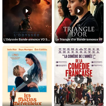
L'Odyssée Bande-annonce VO STFR
Le Triangle d'or Bande-annonce VF