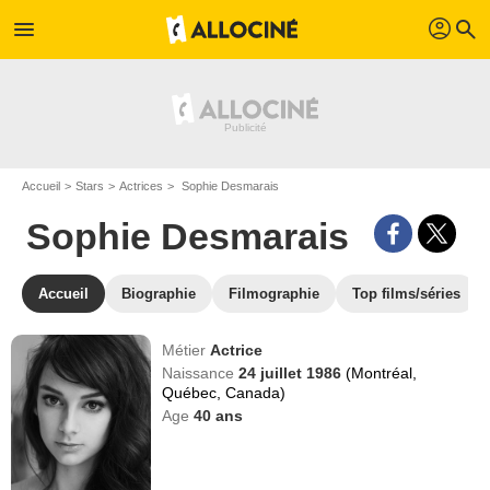
profil
menu
search
Accueil
Stars
Actrices
Sophie Desmarais
Sophie Desmarais
Accueil
Biographie
Filmographie
Top films/séries
Métier
Actrice
Naissance
24 juillet 1986
(Montréal,
Québec, Canada)
Age
40
ans