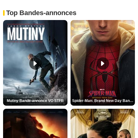
Top Bandes-annonces
Mutiny Bande-annonce VO STFR
Spider-Man: Brand New Day Bande-annonce VO STFR