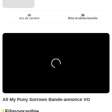
26
36
ans de carrière
films et séries tournés
All My Puny Sorrows Bande-annonce VO
Filmographie