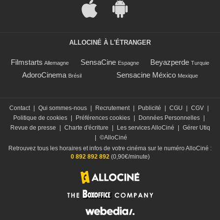
ALLOCINÉ À L'ÉTRANGER
Filmstarts
SensaCine
Beyazperde
Allemagne
Espagne
Turquie
AdoroCinema
Sensacine México
Brésil
Mexique
Contact
|
Qui sommes-nous
|
Recrutement
|
Publicité
|
CGU
|
CGV
|
Politique de cookies
|
Préférences cookies
|
Données Personnelles
|
Revue de presse
|
Charte d'écriture
|
Les services AlloCiné
|
Gérer Utiq
|
©AlloCiné
Retrouvez tous les horaires et infos de votre cinéma sur le numéro AlloCiné :
0 892 892 892
(0,90€/minute)