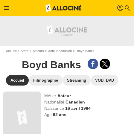
profil
menu
search
Accueil
Stars
Acteurs
Acteur canadien
Boyd Banks
Boyd Banks
Accueil
Filmographie
Streaming
VOD, DVD
Métier
Acteur
Nationalité
Canadien
Naissance
16 avril 1964
Age
62
ans