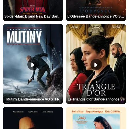
Spider-Man: Brand New Day Bande-annonce VO STFR
L'Odyssée Bande-annonce VO STFR
Mutiny Bande-annonce VO STFR
Le Triangle d'or Bande-annonce VF