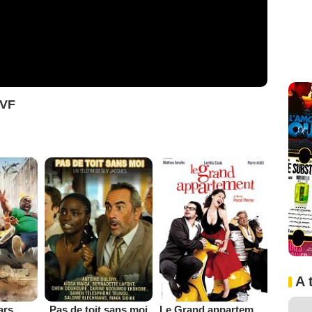
 VF
A 
ars
Pas de toit sans moi
Le Grand appartement