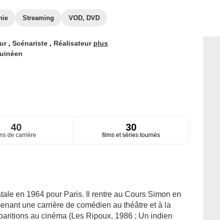
hie
Streaming
VOD, DVD
eur
,
Scénariste
,
Réalisateur
plus
uinéen
40
30
ns de carrière
films et séries tournés
ale en 1964 pour Paris. Il rentre au Cours Simon en
enant une carrière de comédien au théâtre et à la
apparitions au cinéma (Les Ripoux, 1986 ; Un indien