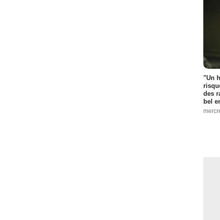
"Un h
risqu
des r
bel 
mercr