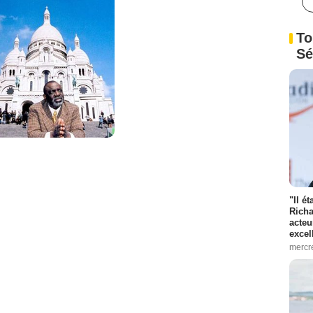
To
Sé
"Il é
Richa
acteu
excel
mercr