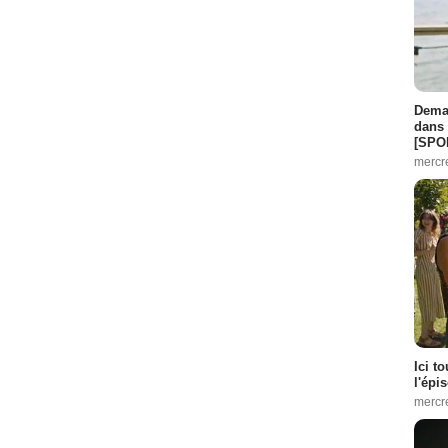
Demai
dans 
[SPO
mercr
Ici t
l'épi
mercr