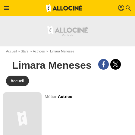
profil
menu
search
Accueil
Stars
Actrices
Limara Meneses
Limara Meneses
Accueil
Métier
Actrice