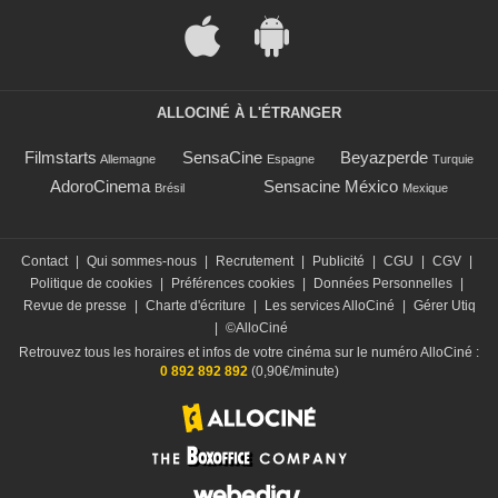
ALLOCINÉ À L'ÉTRANGER
Filmstarts
SensaCine
Beyazperde
Allemagne
Espagne
Turquie
AdoroCinema
Sensacine México
Brésil
Mexique
Contact
|
Qui sommes-nous
|
Recrutement
|
Publicité
|
CGU
|
CGV
|
Politique de cookies
|
Préférences cookies
|
Données Personnelles
|
Revue de presse
|
Charte d'écriture
|
Les services AlloCiné
|
Gérer Utiq
|
©AlloCiné
Retrouvez tous les horaires et infos de votre cinéma sur le numéro AlloCiné :
0 892 892 892
(0,90€/minute)