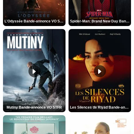
L'Odyssée Bande-annonce VO STFR
Spider-Man: Brand New Day Bande-annonce VO STFR
Mutiny Bande-annonce VO STFR
Les Silences de Riyad Bande-annonce VO STFR