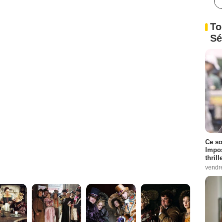
To
Sé
Ce so
Impos
thrill
vendr