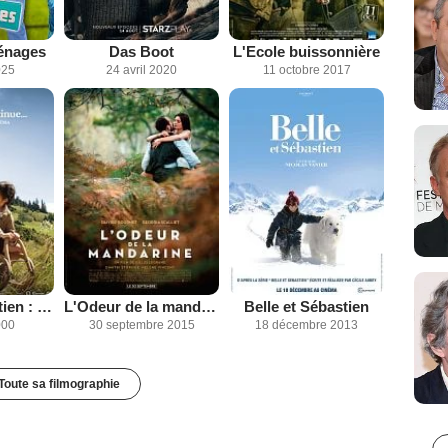
énages
Das Boot
L'Ecole buissonnière
025
24 avril 2020
11 octobre 2017
Belle et Sébastien : L'aventure continue
L'Odeur de la mandarine
Belle et Sébastien
000
30 septembre 2015
18 décembre 2013
Toute sa filmographie