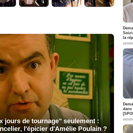
Demai
Soizi
la ré
vendr
Demai
dans 
[SPO
vendr
six jours de tournage" seulement :
celier, l'épicier d'Amélie Poulain ?