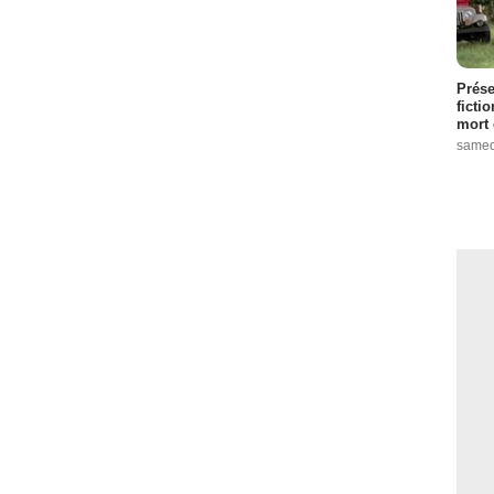
Prése
ficti
mort 
samed