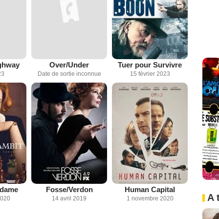
ighway
Over/Under
Tuer pour Survivre
23
Date de sortie inconnue
15 février 2023
a dame
Fosse/Verdon
Human Capital
A 
2020
14 avril 2019
1 novembre 2020