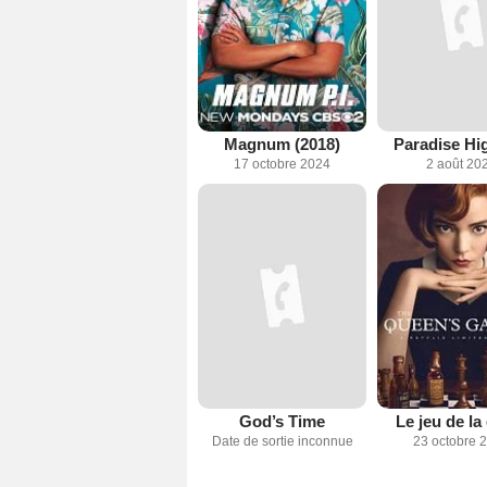
Magnum (2018)
Paradise H
17 octobre 2024
2 août 20
God’s Time
Le jeu de l
Date de sortie inconnue
23 octobre 