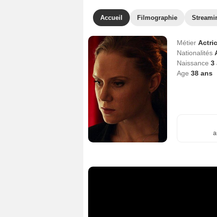
Accueil
Filmographie
Streami
Métier
Actri
Nationalités
Naissance
3 
Age
38
ans
a