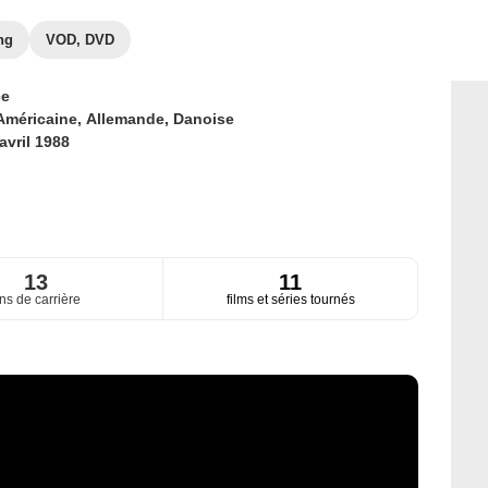
ng
VOD, DVD
ce
Américaine,
Allemande,
Danoise
avril 1988
13
11
ns de carrière
films et séries tournés