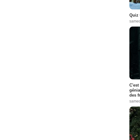
Quiz 
samed
C'est
génia
des f
samed