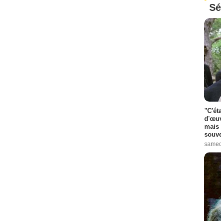
Sé
"C'ét
d'œuv
mais 
souve
samed