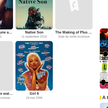
Billie Holiday, une affaire d'état
Native Son
The Making of Plus One
21
11 septembre 2019
Date de sortie inconnue
Their eyes were watching God (TV)
Girl 6
A 
inconnue
29 mai 1996