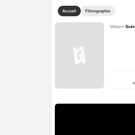
Accueil
Filmographie
Métiers
Scén
a