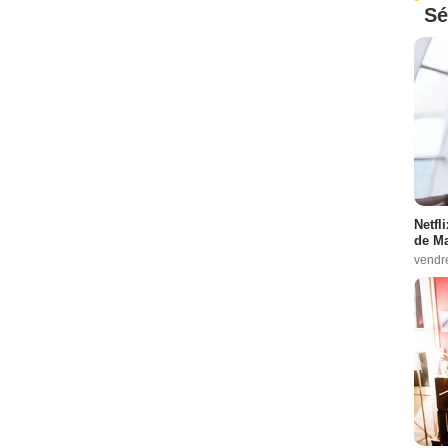
Sé
Netfl
de Ma
vendr