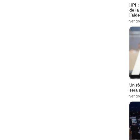
HPI :
de la
l'aid
vendr
Un rô
sera 
vendr