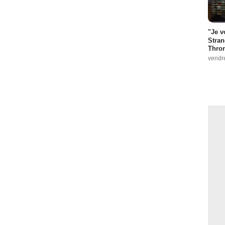
"Je v
Stran
Thro
vendr