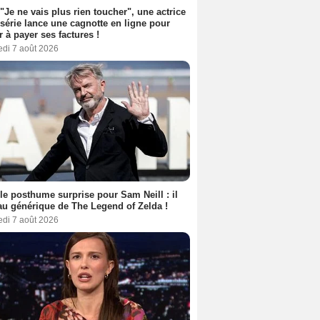
 "Je ne vais plus rien toucher", une actrice
 série lance une cagnotte en ligne pour
er à payer ses factures !
edi 7 août 2026
le posthume surprise pour Sam Neill : il
au générique de The Legend of Zelda !
edi 7 août 2026