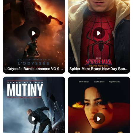
L'Odyssée Bande-annonce VO STFR
Spider-Man: Brand New Day Bande-annonce VO STFR