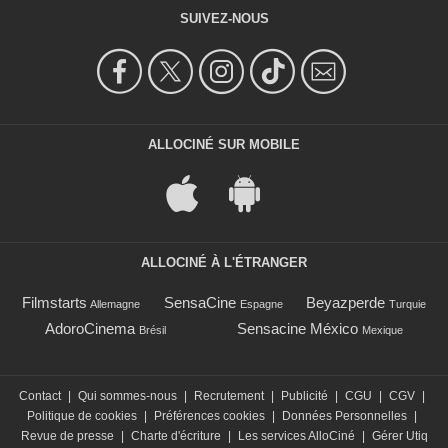
SUIVEZ-NOUS
ALLOCINÉ SUR MOBILE
ALLOCINÉ À L'ÉTRANGER
Filmstarts
SensaCine
Beyazperde
Allemagne
Espagne
Turquie
AdoroCinema
Sensacine México
Brésil
Mexique
Contact
|
Qui sommes-nous
|
Recrutement
|
Publicité
|
CGU
|
CGV
|
Politique de cookies
|
Préférences cookies
|
Données Personnelles
|
Revue de presse
|
Charte d'écriture
|
Les services AlloCiné
|
Gérer Utiq