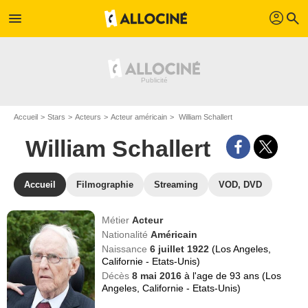
profil
menu
search
Accueil
Stars
Acteurs
Acteur américain
William Schallert
William Schallert
Accueil
Filmographie
Streaming
VOD, DVD
Métier
Acteur
Nationalité
Américain
Naissance
6 juillet 1922
(Los Angeles,
Californie - Etats-Unis)
Décès
8 mai 2016
à l'age de 93 ans (Los
Angeles, Californie - Etats-Unis)