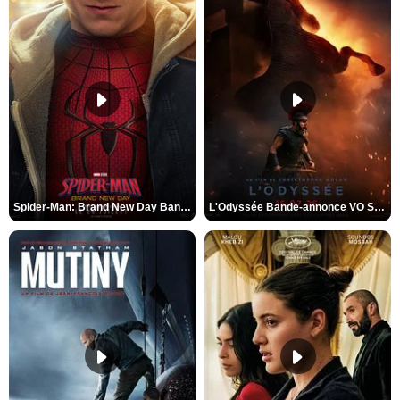
Spider-Man: Brand New Day Bande-annonce VO STFR
L'Odyssée Bande-annonce VO STFR