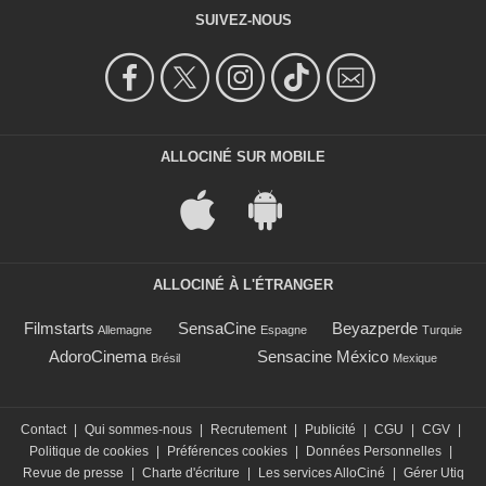
SUIVEZ-NOUS
ALLOCINÉ SUR MOBILE
ALLOCINÉ À L'ÉTRANGER
Filmstarts
SensaCine
Beyazperde
Allemagne
Espagne
Turquie
AdoroCinema
Sensacine México
Brésil
Mexique
Contact
|
Qui sommes-nous
|
Recrutement
|
Publicité
|
CGU
|
CGV
|
Politique de cookies
|
Préférences cookies
|
Données Personnelles
|
Revue de presse
|
Charte d'écriture
|
Les services AlloCiné
|
Gérer Utiq