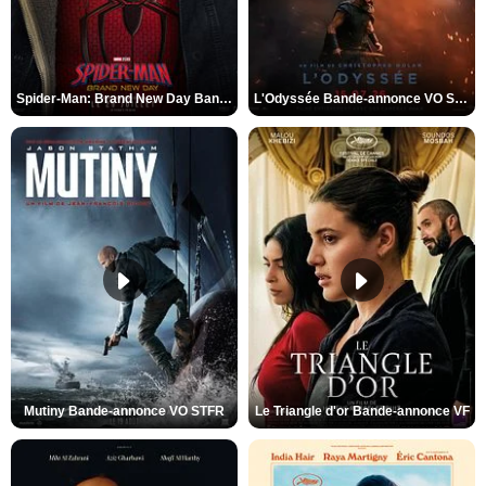
Spider-Man: Brand New Day Bande-annonce VO STFR
L'Odyssée Bande-annonce VO STFR
Mutiny Bande-annonce VO STFR
Le Triangle d'or Bande-annonce VF