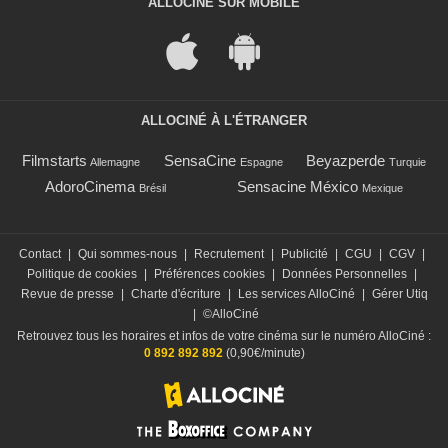
ALLOCINÉ SUR MOBILE
ALLOCINÉ À L'ÉTRANGER
Filmstarts
SensaCine
Beyazperde
Allemagne
Espagne
Turquie
AdoroCinema
Sensacine México
Brésil
Mexique
Contact
|
Qui sommes-nous
|
Recrutement
|
Publicité
|
CGU
|
CGV
|
Politique de cookies
|
Préférences cookies
|
Données Personnelles
|
Revue de presse
|
Charte d'écriture
|
Les services AlloCiné
|
Gérer Utiq
|
©AlloCiné
Retrouvez tous les horaires et infos de votre cinéma sur le numéro AlloCiné :
0 892 892 892
(0,90€/minute)