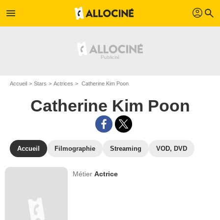
profil
menu
search
Accueil
Stars
Actrices
Catherine Kim Poon
Catherine Kim Poon
Accueil
Filmographie
Streaming
VOD, DVD
Métier
Actrice