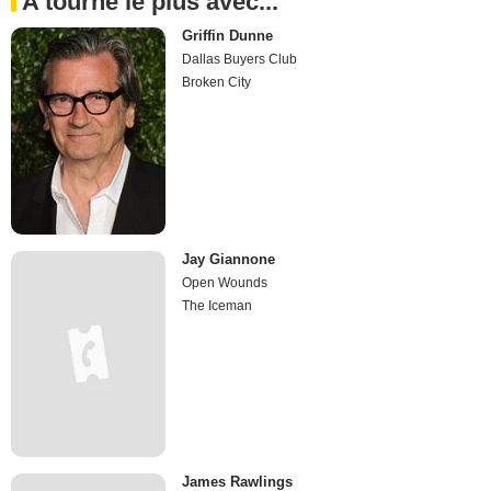
A tourné le plus avec...
Griffin Dunne
Dallas Buyers Club
Broken City
Jay Giannone
Open Wounds
The Iceman
James Rawlings