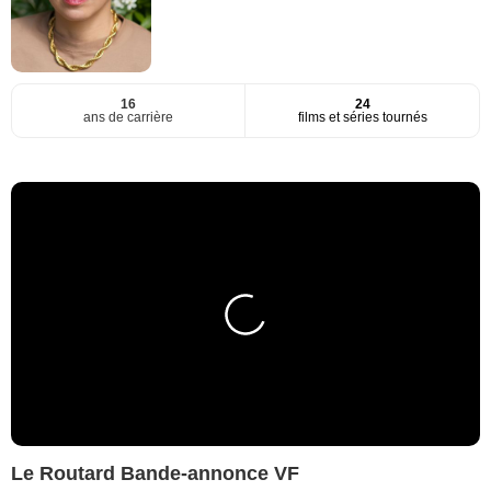
16
24
ans de carrière
films et séries tournés
Le Routard Bande-annonce VF