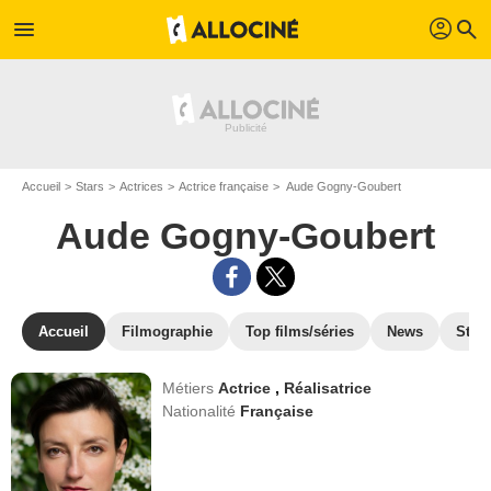
profil
menu
search
Accueil
Stars
Actrices
Actrice française
Aude Gogny-Goubert
Aude Gogny-Goubert
Accueil
Filmographie
Top films/séries
News
Stre
Métiers
Actrice
,
Réalisatrice
Nationalité
Française