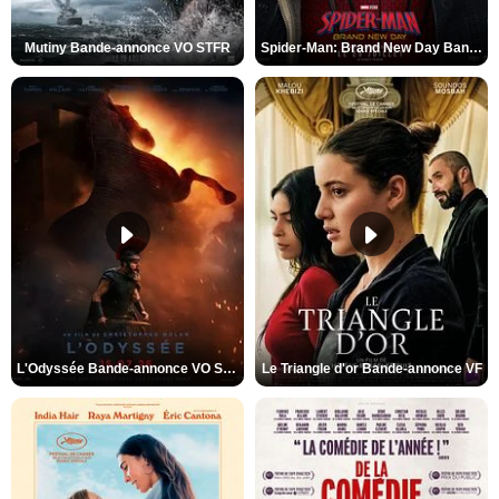
Mutiny Bande-annonce VO STFR
Spider-Man: Brand New Day Bande-annonce VO STFR
L'Odyssée Bande-annonce VO STFR
Le Triangle d'or Bande-annonce VF