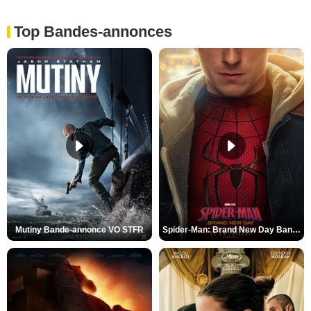
Top Bandes-annonces
Mutiny Bande-annonce VO STFR
Spider-Man: Brand New Day Bande-annonce VO STFR