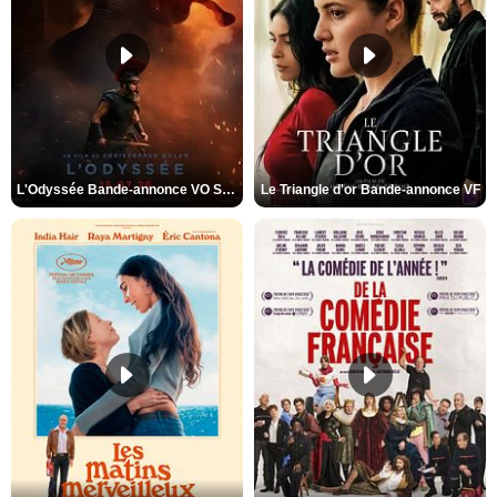
L'Odyssée Bande-annonce VO STFR
Le Triangle d'or Bande-annonce VF