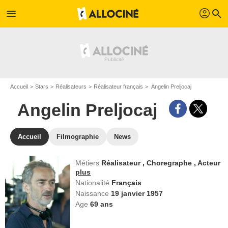
profil
menu
search
Accueil
Stars
Réalisateurs
Réalisateur français
Angelin Preljocaj
Angelin Preljocaj
Accueil
Filmographie
News
Métiers
Réalisateur
,
Choregraphe
,
Acteur
plus
Nationalité
Français
Naissance
19 janvier 1957
Age
69
ans