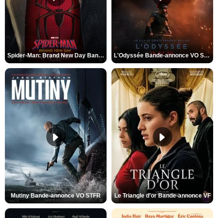
Spider-Man: Brand New Day Bande-annonce VO STFR
L'Odyssée Bande-annonce VO STFR
Mutiny Bande-annonce VO STFR
Le Triangle d'or Bande-annonce VF