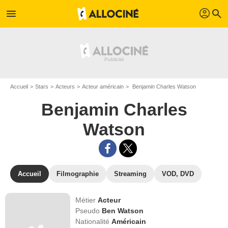
profil
menu
search
Accueil
Stars
Acteurs
Acteur américain
Benjamin Charles Watson
Benjamin Charles
Watson
Accueil
Filmographie
Streaming
VOD, DVD
Métier
Acteur
Pseudo
Ben Watson
Nationalité
Américain