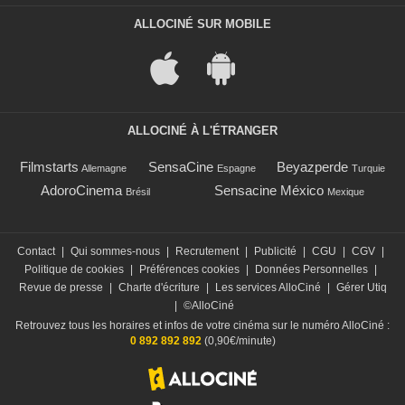
ALLOCINÉ SUR MOBILE
ALLOCINÉ À L'ÉTRANGER
Filmstarts
SensaCine
Beyazperde
Allemagne
Espagne
Turquie
AdoroCinema
Sensacine México
Brésil
Mexique
Contact
|
Qui sommes-nous
|
Recrutement
|
Publicité
|
CGU
|
CGV
|
Politique de cookies
|
Préférences cookies
|
Données Personnelles
|
Revue de presse
|
Charte d'écriture
|
Les services AlloCiné
|
Gérer Utiq
|
©AlloCiné
Retrouvez tous les horaires et infos de votre cinéma sur le numéro AlloCiné :
0 892 892 892
(0,90€/minute)