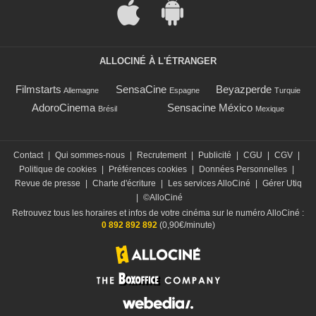
ALLOCINÉ À L'ÉTRANGER
Filmstarts
SensaCine
Beyazperde
Allemagne
Espagne
Turquie
AdoroCinema
Sensacine México
Brésil
Mexique
Contact
|
Qui sommes-nous
|
Recrutement
|
Publicité
|
CGU
|
CGV
|
Politique de cookies
|
Préférences cookies
|
Données Personnelles
|
Revue de presse
|
Charte d'écriture
|
Les services AlloCiné
|
Gérer Utiq
|
©AlloCiné
Retrouvez tous les horaires et infos de votre cinéma sur le numéro AlloCiné :
0 892 892 892
(0,90€/minute)