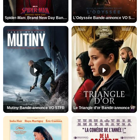
Spider-Man: Brand New Day Bande-annonce VO STFR
L'Odyssée Bande-annonce VO STFR
Mutiny Bande-annonce VO STFR
Le Triangle d'or Bande-annonce VF