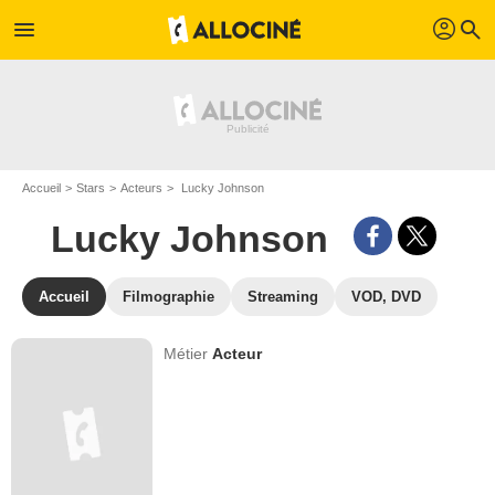
profil
menu
search
Accueil
Stars
Acteurs
Lucky Johnson
Lucky Johnson
Accueil
Filmographie
Streaming
VOD, DVD
Métier
Acteur