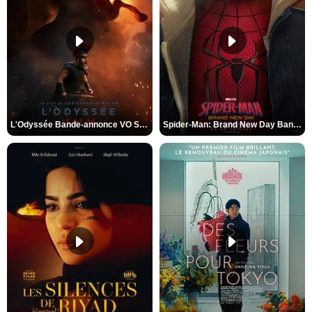
L'Odyssée Bande-annonce VO STFR
Spider-Man: Brand New Day Bande-annonce VO STFR