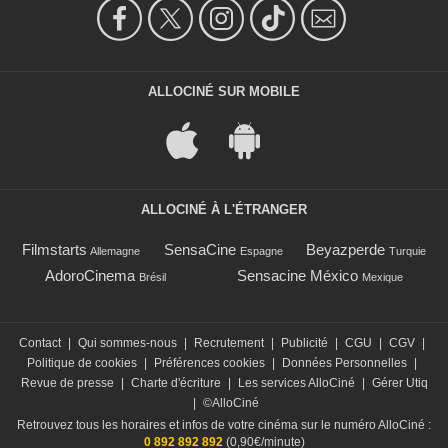
ALLOCINÉ SUR MOBILE
ALLOCINÉ À L'ÉTRANGER
Filmstarts
SensaCine
Beyazperde
Allemagne
Espagne
Turquie
AdoroCinema
Sensacine México
Brésil
Mexique
Contact
|
Qui sommes-nous
|
Recrutement
|
Publicité
|
CGU
|
CGV
|
Politique de cookies
|
Préférences cookies
|
Données Personnelles
|
Revue de presse
|
Charte d'écriture
|
Les services AlloCiné
|
Gérer Utiq
|
©AlloCiné
Retrouvez tous les horaires et infos de votre cinéma sur le numéro AlloCiné :
0 892 892 892
(0,90€/minute)