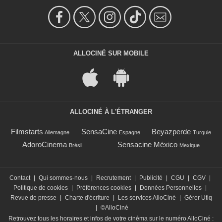
ALLOCINÉ SUR MOBILE
ALLOCINÉ À L'ÉTRANGER
Filmstarts
SensaCine
Beyazperde
Allemagne
Espagne
Turquie
AdoroCinema
Sensacine México
Brésil
Mexique
Contact
|
Qui sommes-nous
|
Recrutement
|
Publicité
|
CGU
|
CGV
|
Politique de cookies
|
Préférences cookies
|
Données Personnelles
|
Revue de presse
|
Charte d'écriture
|
Les services AlloCiné
|
Gérer Utiq
|
©AlloCiné
Retrouvez tous les horaires et infos de votre cinéma sur le numéro AlloCiné :