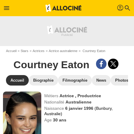
profil
menu
search
Accueil
Stars
Actrices
Actrice australienne
Courtney Eaton
Courtney Eaton
Accueil
Biographie
Filmographie
News
Photos
Métiers
Actrice
,
Productrice
Nationalité
Australienne
Naissance
6 janvier 1996
(Bunbury,
Australie)
Age
30
ans