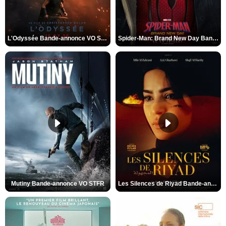
L'Odyssée Bande-annonce VO STFR
Spider-Man: Brand New Day Bande-annonce VO STFR
Mutiny Bande-annonce VO STFR
Les Silences de Riyad Bande-annonce VO STFR