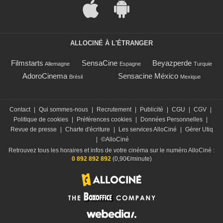
ALLOCINÉ À L'ÉTRANGER
Filmstarts
SensaCine
Beyazperde
Allemagne
Espagne
Turquie
AdoroCinema
Sensacine México
Brésil
Mexique
Contact
|
Qui sommes-nous
|
Recrutement
|
Publicité
|
CGU
|
CGV
|
Politique de cookies
|
Préférences cookies
|
Données Personnelles
|
Revue de presse
|
Charte d'écriture
|
Les services AlloCiné
|
Gérer Utiq
|
©AlloCiné
Retrouvez tous les horaires et infos de votre cinéma sur le numéro AlloCiné :
0 892 892 892
(0,90€/minute)