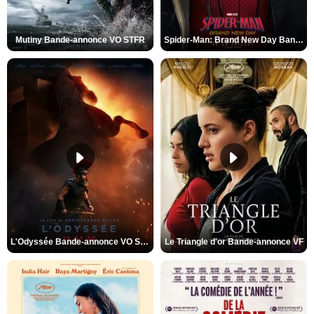
Mutiny Bande-annonce VO STFR
Spider-Man: Brand New Day Bande-annonce VO STFR
L'Odyssée Bande-annonce VO STFR
Le Triangle d'or Bande-annonce VF