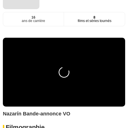
16
8
ans de carrière
films et séries tournés
Nazarín Bande-annonce VO
Filmographie