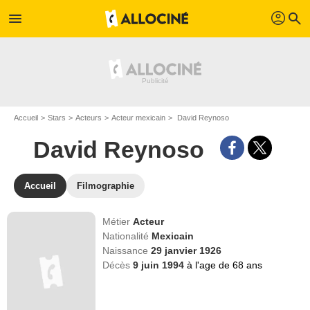
profil
menu
search
Accueil
Stars
Acteurs
Acteur mexicain
David Reynoso
David Reynoso
Accueil
Filmographie
Métier
Acteur
Nationalité
Mexicain
Naissance
29 janvier 1926
Décès
9 juin 1994
à l'age de 68 ans