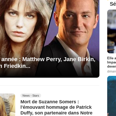
Sé
e année : Matthew Perry, Jane Birkin,
Elle 
Impac
 Friedkin...
deven
diman
News - Stars
Mort de Suzanne Somers :
l'émouvant hommage de Patrick
Duffy, son partenaire dans Notre