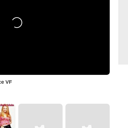
ce VF