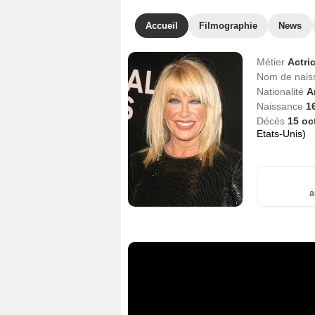
Accueil
Filmographie
News
Métier
Actri
Nom de nai
Nationalité
A
Naissance
1
Décès
15 oc
Etats-Unis)
a