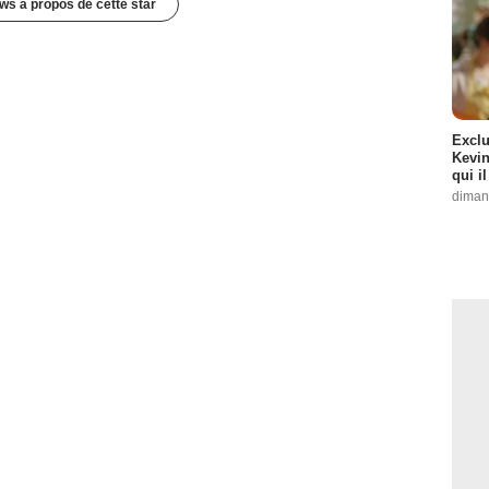
ws à propos de cette star
Exclu
Kevin
qui i
diman