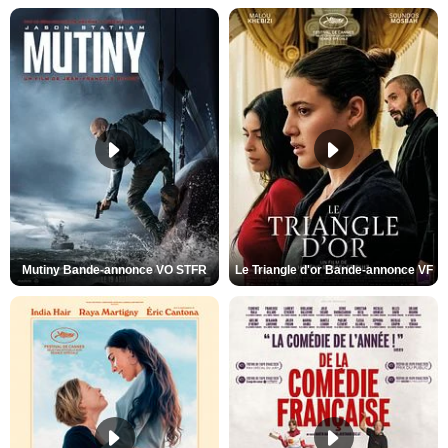
Mutiny Bande-annonce VO STFR
Le Triangle d'or Bande-annonce VF