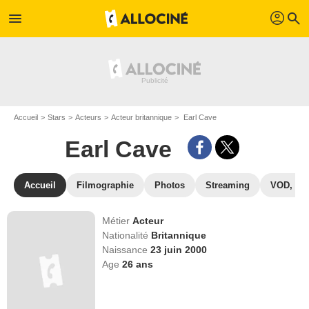
profil
menu
search
Accueil
Stars
Acteurs
Acteur britannique
Earl Cave
Earl Cave
Accueil
Filmographie
Photos
Streaming
VOD, DV
Métier
Acteur
Nationalité
Britannique
Naissance
23 juin 2000
Age
26
ans