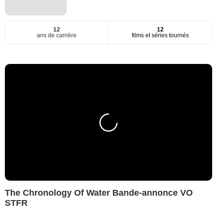
12
12
ans de carrière
films et séries tournés
The Chronology Of Water Bande-annonce VO
STFR