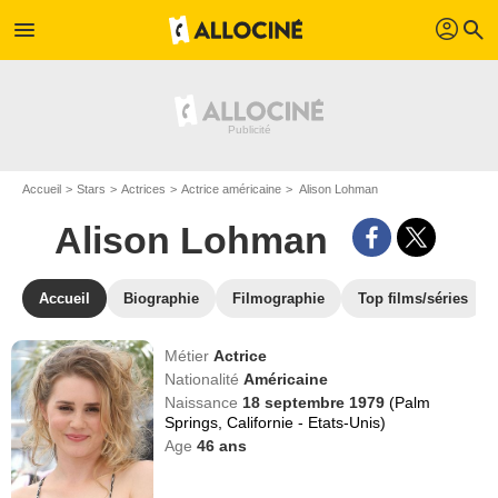
profil
menu
search
Accueil
Stars
Actrices
Actrice américaine
Alison Lohman
Alison Lohman
Accueil
Biographie
Filmographie
Top films/séries
Métier
Actrice
Nationalité
Américaine
Naissance
18 septembre 1979
(Palm
Springs, Californie - Etats-Unis)
Age
46
ans