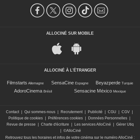
ALLOCINÉ SUR MOBILE
ALLOCINÉ À L'ÉTRANGER
Filmstarts
SensaCine
Beyazperde
Allemagne
Espagne
Turquie
AdoroCinema
Sensacine México
Brésil
Mexique
Contact
|
Qui sommes-nous
|
Recrutement
|
Publicité
|
CGU
|
CGV
|
Politique de cookies
|
Préférences cookies
|
Données Personnelles
|
Revue de presse
|
Charte d'écriture
|
Les services AlloCiné
|
Gérer Utiq
|
©AlloCiné
Retrouvez tous les horaires et infos de votre cinéma sur le numéro AlloCiné :