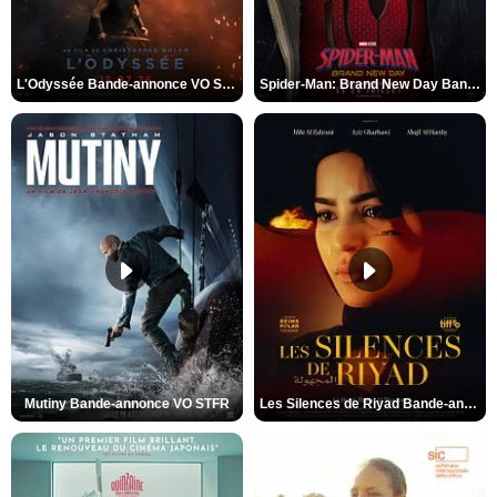
L'Odyssée Bande-annonce VO STFR
Spider-Man: Brand New Day Bande-annonce VO STFR
Mutiny Bande-annonce VO STFR
Les Silences de Riyad Bande-annonce VO STFR