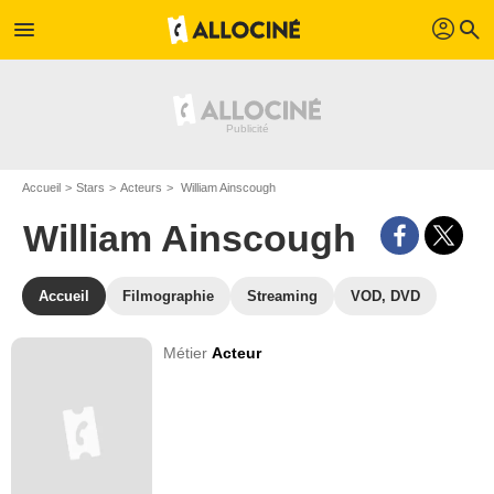
profil
menu
search
Accueil
Stars
Acteurs
William Ainscough
William Ainscough
Accueil
Filmographie
Streaming
VOD, DVD
Métier
Acteur