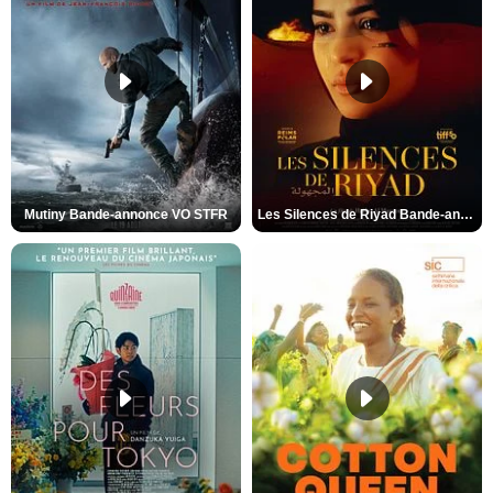
Mutiny Bande-annonce VO STFR
Les Silences de Riyad Bande-annonce VO STFR