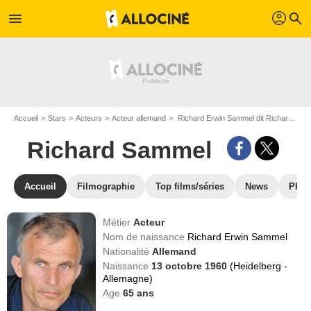
profil
menu
search
Accueil
Stars
Acteurs
Acteur allemand
Richard Erwin Sammel dit Richard Sammel
Richard Sammel
Accueil
Filmographie
Top films/séries
News
Phot
Métier
Acteur
Nom de naissance
Richard Erwin Sammel
Nationalité
Allemand
Naissance
13 octobre 1960
(Heidelberg -
Allemagne)
Age
65
ans