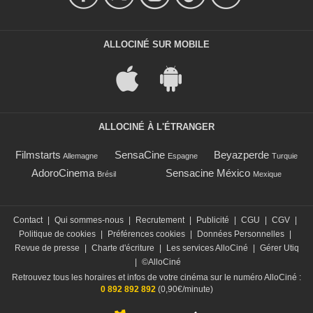
ALLOCINÉ SUR MOBILE
ALLOCINÉ À L'ÉTRANGER
Filmstarts
SensaCine
Beyazperde
Allemagne
Espagne
Turquie
AdoroCinema
Sensacine México
Brésil
Mexique
Contact
|
Qui sommes-nous
|
Recrutement
|
Publicité
|
CGU
|
CGV
|
Politique de cookies
|
Préférences cookies
|
Données Personnelles
|
Revue de presse
|
Charte d'écriture
|
Les services AlloCiné
|
Gérer Utiq
|
©AlloCiné
Retrouvez tous les horaires et infos de votre cinéma sur le numéro AlloCiné :
0 892 892 892
(0,90€/minute)