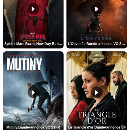
Spider-Man: Brand New Day Bande-annonce VO STFR
L'Odyssée Bande-annonce VO STFR
Mutiny Bande-annonce VO STFR
Le Triangle d'or Bande-annonce VF