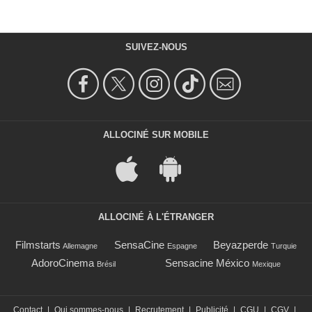
SUIVEZ-NOUS
ALLOCINÉ SUR MOBILE
ALLOCINÉ À L'ÉTRANGER
Filmstarts
SensaCine
Beyazperde
Allemagne
Espagne
Turquie
AdoroCinema
Sensacine México
Brésil
Mexique
Contact
|
Qui sommes-nous
|
Recrutement
|
Publicité
|
CGU
|
CGV
|