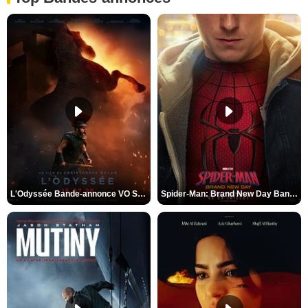
L'Odyssée Bande-annonce VO STFR
Spider-Man: Brand New Day Bande-annonce VO STFR