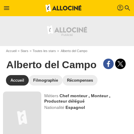
profil
menu
search
Accueil
Stars
Toutes les stars
Alberto del Campo
Alberto del Campo
Accueil
Filmographie
Récompenses
Métiers
Chef monteur
,
Monteur
,
Producteur délégué
Nationalité
Espagnol