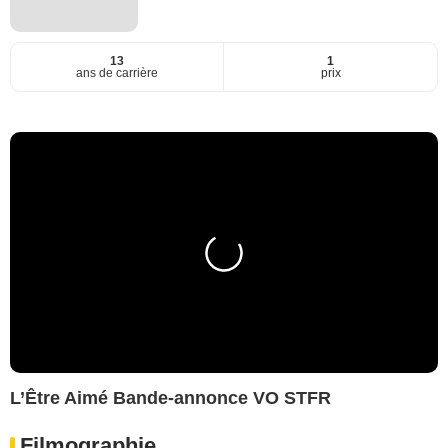
13
1
ans de carrière
prix
L’Être Aimé Bande-annonce VO STFR
Filmographie