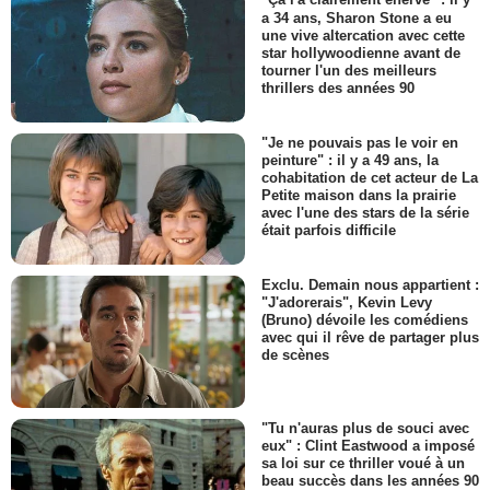
"Ça l'a clairement énervé" : il y
a 34 ans, Sharon Stone a eu
une vive altercation avec cette
star hollywoodienne avant de
tourner l'un des meilleurs
thrillers des années 90
"Je ne pouvais pas le voir en
peinture" : il y a 49 ans, la
cohabitation de cet acteur de La
Petite maison dans la prairie
avec l'une des stars de la série
était parfois difficile
Exclu. Demain nous appartient :
"J'adorerais", Kevin Levy
(Bruno) dévoile les comédiens
avec qui il rêve de partager plus
de scènes
"Tu n'auras plus de souci avec
eux" : Clint Eastwood a imposé
sa loi sur ce thriller voué à un
beau succès dans les années 90