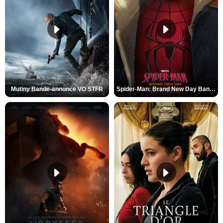
Mutiny Bande-annonce VO STFR
Spider-Man: Brand New Day Bande-annonce VO STFR