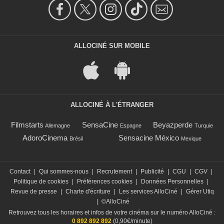
ALLOCINÉ SUR MOBILE
ALLOCINÉ À L'ÉTRANGER
Filmstarts
SensaCine
Beyazperde
Allemagne
Espagne
Turquie
AdoroCinema
Sensacine México
Brésil
Mexique
Contact
|
Qui sommes-nous
|
Recrutement
|
Publicité
|
CGU
|
CGV
|
Politique de cookies
|
Préférences cookies
|
Données Personnelles
|
Revue de presse
|
Charte d'écriture
|
Les services AlloCiné
|
Gérer Utiq
|
©AlloCiné
Retrouvez tous les horaires et infos de votre cinéma sur le numéro AlloCiné :
0 892 892 892
(0,90€/minute)