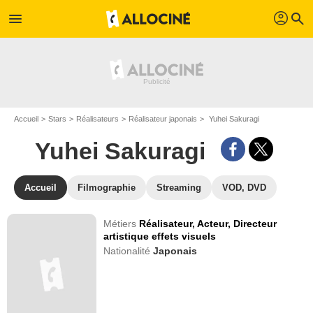
profil
menu
search
Accueil
Stars
Réalisateurs
Réalisateur japonais
Yuhei Sakuragi
Yuhei Sakuragi
Accueil
Filmographie
Streaming
VOD, DVD
Métiers
Réalisateur,
Acteur,
Directeur
artistique effets visuels
Nationalité
Japonais