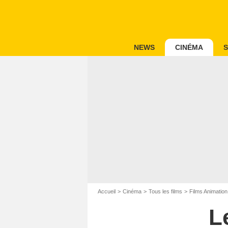
NEWS
CINÉMA
S
Accueil
Cinéma
Tous les films
Films Animation
L