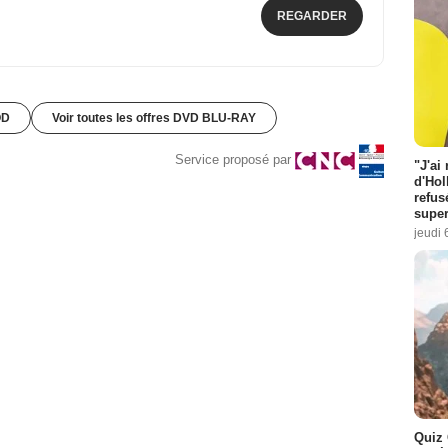
REGARDER
OD
Voir toutes les offres DVD BLU-RAY
Service proposé par
"J'ai
d'Hol
refus
super
jeudi 
Quiz 