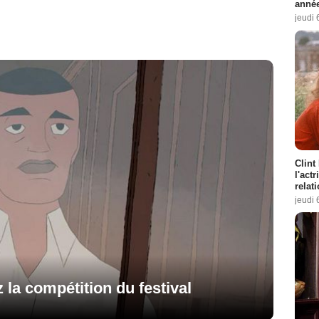
année
jeudi 
Clint
l'act
relat
jeudi 
la compétition du festival