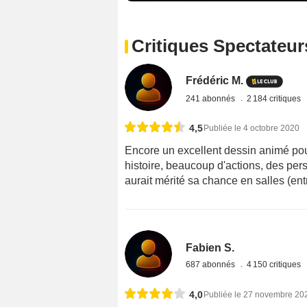
Critiques Spectateur
Frédéric M.
241 abonnés
2 184 critiques
4,5
Publiée le 4 octobre 2020
Encore un excellent dessin animé pou
histoire, beaucoup d'actions, des pe
aurait mérité sa chance en salles (ent
Fabien S.
687 abonnés
4 150 critiques
4,0
Publiée le 27 novembre 20