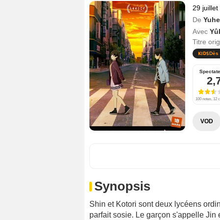
29 juille
De
Yuhe
Avec
Yûk
Titre ori
Dès 
Spectat
2,
100 notes, 12 c
VOD
Synopsis
Shin et Kotori sont deux lycéens ordi
parfait sosie. Le garçon s'appelle Jin