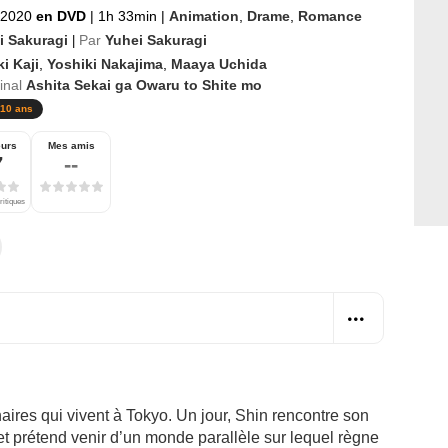
t 2020
en DVD
|
1h 33min
|
Animation
,
Drame
,
Romance
i Sakuragi
Par
Yuhei Sakuragi
|
i Kaji
,
Yoshiki Nakajima
,
Maaya Uchida
ginal
Ashita Sekai ga Owaru to Shite mo
10 ans
eurs
Mes amis
7
--
ritiques
naires qui vivent à Tokyo. Un jour, Shin rencontre son
 et prétend venir d’un monde parallèle sur lequel règne