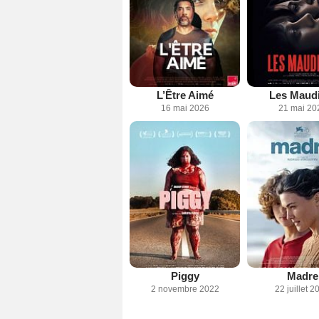
L’Être Aimé
Les Maudi
16 mai 2026
21 mai 20
Piggy
Madre
2 novembre 2022
22 juillet 2