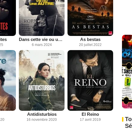
tes
Dans cette vie ou une autre
As bestas
25
6 mars 2024
20 juillet 2022
Antidisturbios
El Reino
To
020
16 novembre 2020
17 avril 2019
Sé