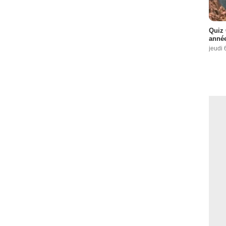
Quiz 
année
jeudi 