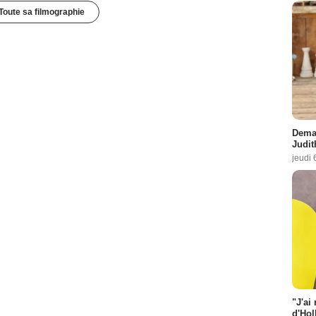
Toute sa filmographie
Demai
Judit
jeudi 
"J'ai
d'Hol