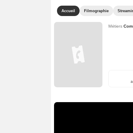
Accueil
Filmographie
Streami
Métiers
Com
a