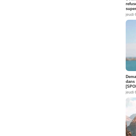
refus
super
jeudi 
Demai
dans 
[SPO
jeudi 