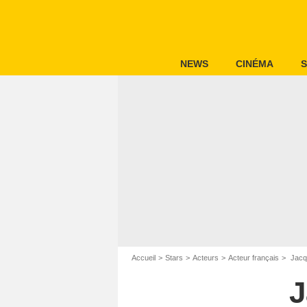
NEWS
CINÉMA
S
Accueil
Stars
Acteurs
Acteur français
Jacq
J