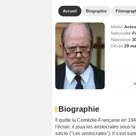
Accueil
Biographie
Filmograp
Métier
Acteu
Nationalité
F
Naissance
3
Décès
29 ma
a
Biographie
Il quitte la Comédie-Française en 19
l'écran, il joua les aristocrates sous 
siècle ("Les aristocrates"). Il s'est s