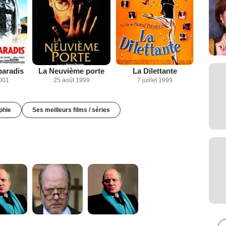
paradis
La Neuvième porte
La Dilettante
2001
25 août 1999
7 juillet 1999
phie
Ses meilleurs films / séries