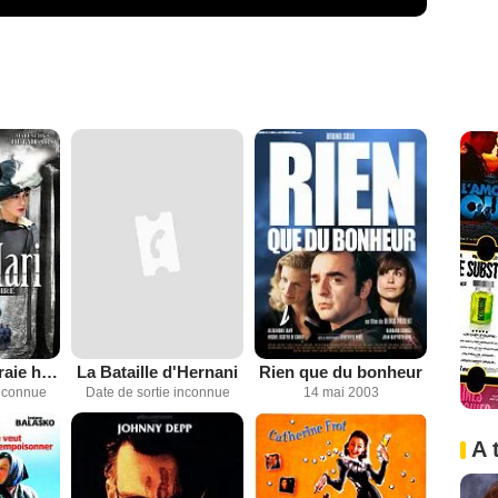
Mata Hari, la vraie histoire
La Bataille d'Hernani
Rien que du bonheur
inconnue
Date de sortie inconnue
14 mai 2003
A 