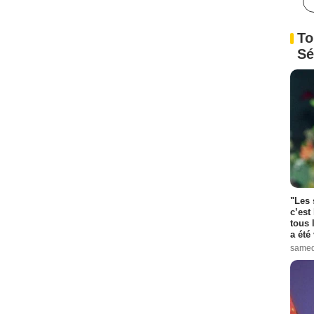
To
Sé
"Les 
c’est
tous 
a été 
samed