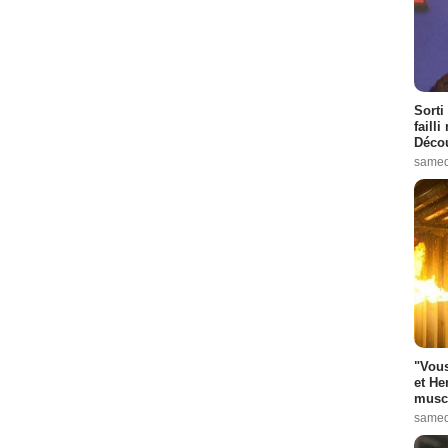
Sorti
failli
Décou
samed
"Vous
et He
muscl
samed