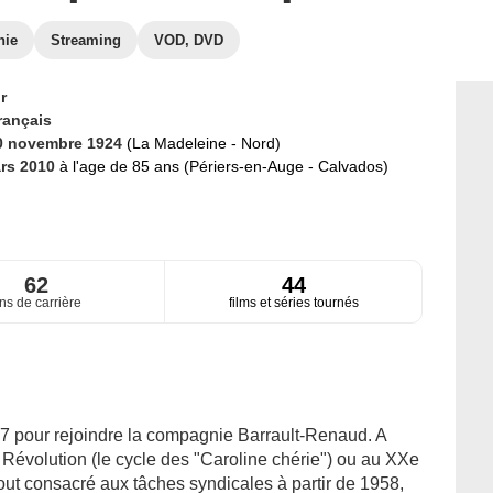
hie
Streaming
VOD, DVD
r
rançais
0 novembre 1924
(La Madeleine - Nord)
rs 2010
à l'age de 85 ans (Périers-en-Auge - Calvados)
62
44
ns de carrière
films et séries tournés
47 pour rejoindre la compagnie Barrault-Renaud. A
la Révolution (le cycle des "Caroline chérie") ou au XXe
urtout consacré aux tâches syndicales à partir de 1958,