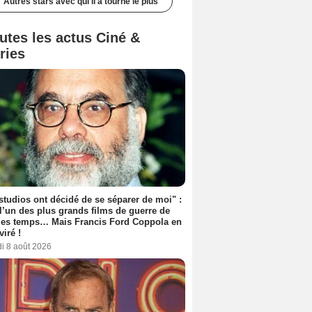
Autres stars avec qui il a tourné le plus
utes les actus Ciné &
ries
studios ont décidé de se séparer de moi" :
 l’un des plus grands films de guerre de
les temps… Mais Francis Ford Coppola en
viré !
i 8 août 2026