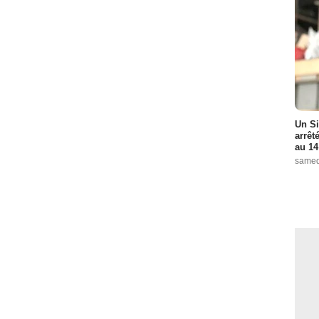
Un Si
arrêt
au 14
samed