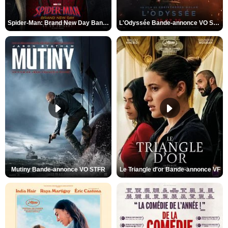
Spider-Man: Brand New Day Bande-annonce VO STFR
L'Odyssée Bande-annonce VO STFR
Mutiny Bande-annonce VO STFR
Le Triangle d'or Bande-annonce VF