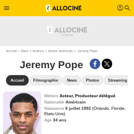
profil
menu
search
Accueil
Stars
Acteurs
Acteur américain
Jeremy Pope
Jeremy Pope
Accueil
Filmographie
News
Photos
Streaming
Métiers
Acteur,
Producteur délégué
Nationalité
Américain
Naissance
9 juillet 1992
(Orlando, Floride,
Etats-Unis)
Age
34
ans