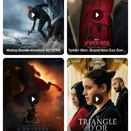
Mutiny Bande-annonce VO STFR
Spider-Man: Brand New Day Bande-annonce VO STFR