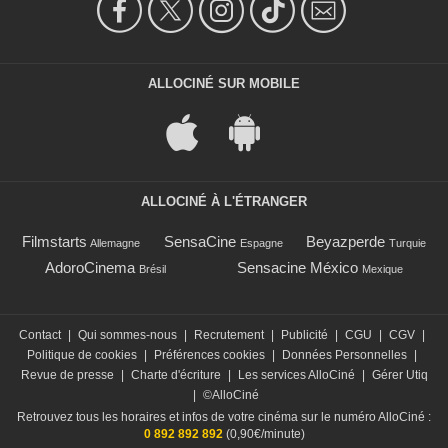
ALLOCINÉ SUR MOBILE
ALLOCINÉ À L'ÉTRANGER
Filmstarts
SensaCine
Beyazperde
Allemagne
Espagne
Turquie
AdoroCinema
Sensacine México
Brésil
Mexique
Contact
|
Qui sommes-nous
|
Recrutement
|
Publicité
|
CGU
|
CGV
|
Politique de cookies
|
Préférences cookies
|
Données Personnelles
|
Revue de presse
|
Charte d'écriture
|
Les services AlloCiné
|
Gérer Utiq
|
©AlloCiné
Retrouvez tous les horaires et infos de votre cinéma sur le numéro AlloCiné :
0 892 892 892
(0,90€/minute)