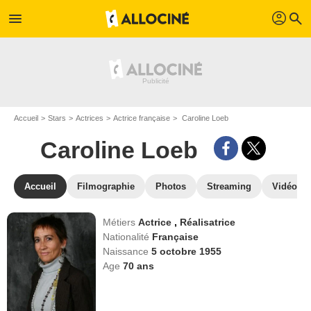
profil
menu
search
Accueil
Stars
Actrices
Actrice française
Caroline Loeb
Caroline Loeb
Accueil
Filmographie
Photos
Streaming
Vidéos
Métiers
Actrice
,
Réalisatrice
Nationalité
Française
Naissance
5 octobre 1955
Age
70
ans