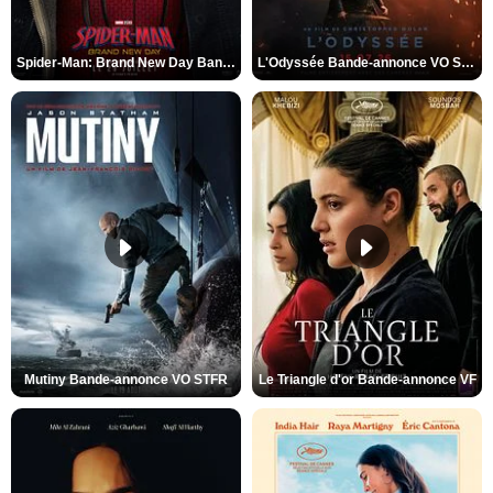
Spider-Man: Brand New Day Bande-annonce VO STFR
L'Odyssée Bande-annonce VO STFR
Mutiny Bande-annonce VO STFR
Le Triangle d'or Bande-annonce VF