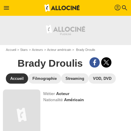
profil
menu
search
Accueil
Stars
Acteurs
Acteur américain
Brady Droulis
Brady Droulis
Accueil
Filmographie
Streaming
VOD, DVD
Métier
Acteur
Nationalité
Américain