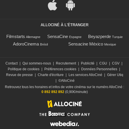
ALLOCINÉ À L'ÉTRANGER
Filmstarts
SensaCine
Beyazperde
Allemagne
Espagne
Turquie
AdoroCinema
Sensacine México
Brésil
Mexique
Contact
|
Qui sommes-nous
|
Recrutement
|
Publicité
|
CGU
|
CGV
|
Politique de cookies
|
Préférences cookies
|
Données Personnelles
|
Revue de presse
|
Charte d'écriture
|
Les services AlloCiné
|
Gérer Utiq
|
©AlloCiné
Retrouvez tous les horaires et infos de votre cinéma sur le numéro AlloCiné :
0 892 892 892
(0,90€/minute)