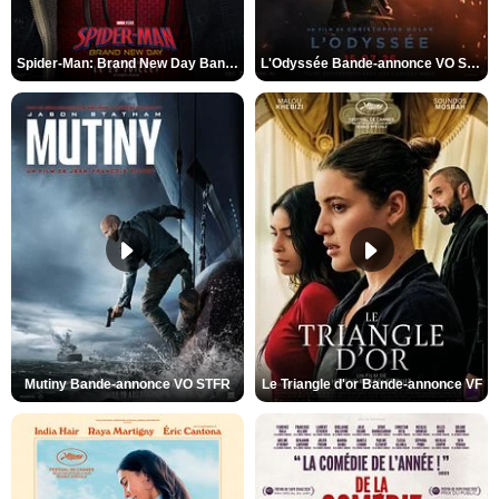
Spider-Man: Brand New Day Bande-annonce VO STFR
L'Odyssée Bande-annonce VO STFR
Mutiny Bande-annonce VO STFR
Le Triangle d'or Bande-annonce VF