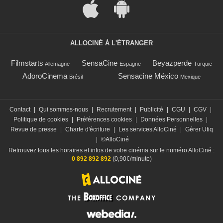
ALLOCINÉ À L'ÉTRANGER
Filmstarts
SensaCine
Beyazperde
Allemagne
Espagne
Turquie
AdoroCinema
Sensacine México
Brésil
Mexique
Contact
|
Qui sommes-nous
|
Recrutement
|
Publicité
|
CGU
|
CGV
|
Politique de cookies
|
Préférences cookies
|
Données Personnelles
|
Revue de presse
|
Charte d'écriture
|
Les services AlloCiné
|
Gérer Utiq
|
©AlloCiné
Retrouvez tous les horaires et infos de votre cinéma sur le numéro AlloCiné :
0 892 892 892
(0,90€/minute)