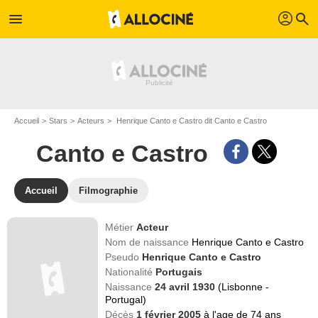
profil
menu
search
Accueil
Stars
Acteurs
Henrique Canto e Castro dit Canto e Castro
Canto e Castro
Accueil
Filmographie
Métier
Acteur
Nom de naissance
Henrique Canto e Castro
Pseudo
Henrique Canto e Castro
Nationalité
Portugais
Naissance
24 avril 1930
(Lisbonne -
Portugal)
Décès
1 février 2005
à l'age de 74 ans