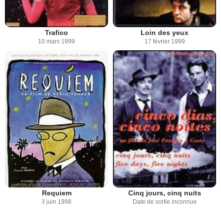
Trafico
Loin des yeux
10 mars 1999
17 février 1999
Requiem
Cinq jours, cinq nuits
3 juin 1998
Date de sortie inconnue