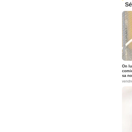
Sé
On lu
comiq
sa no
vendr