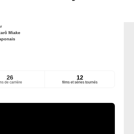
r
arô Miake
aponais
26
12
ns de carrière
films et séries tournés