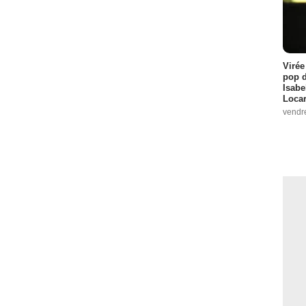
Virée
pop d
Isabe
Loca
vendr