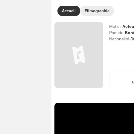
Accueil
Filmographie
Métier
Acteu
Pseudo
Bont
Nationalité
J
a