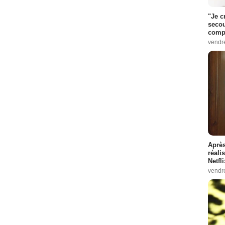
"Je c
secou
compo
vendr
Après
réali
Netfl
vendr