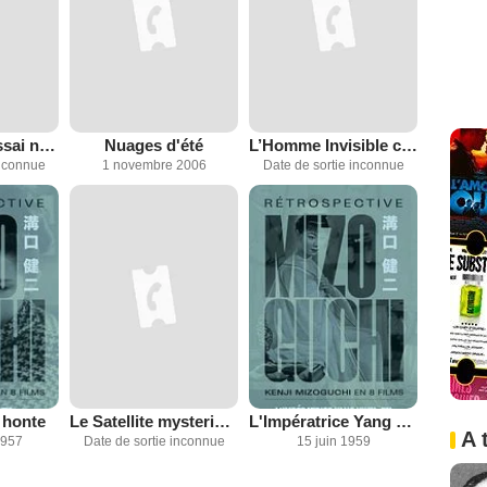
La Voiture d'essai noire
Nuages d'été
L’Homme Invisible contre la mouche humaine
inconnue
1 novembre 2006
Date de sortie inconnue
 honte
Le Satellite mysterieux
L'Impératrice Yang Kwei-Fei
A 
1957
Date de sortie inconnue
15 juin 1959