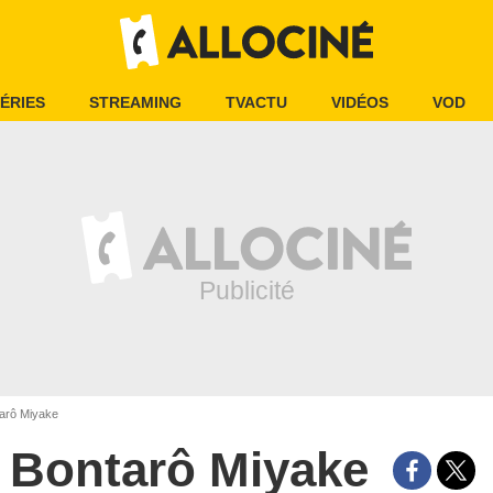
ÉRIES
STREAMING
TVACTU
VIDÉOS
VOD
arô Miyake
Bontarô Miyake