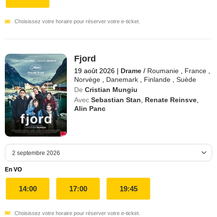
Choisissez votre horaire pour réserver votre e-ticket.
Fjord
19 août 2026
|
Drame
/
Roumanie
,
France
,
Norvège
,
Danemark
,
Finlande
,
Suède
De
Cristian Mungiu
Avec
Sebastian Stan
,
Renate Reinsve
,
Alin Panc
En VO
14:00
17:00
19:45
Choisissez votre horaire pour réserver votre e-ticket.