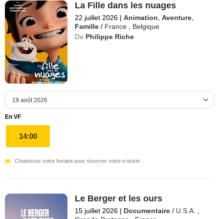
La Fille dans les nuages
22 juillet 2026
|
Animation
,
Aventure
,
Famille
/
France
,
Belgique
De
Philippe Riche
En VF
14:00
Choisissez votre horaire pour réserver votre e-ticket.
Le Berger et les ours
15 juillet 2026
|
Documentaire
/
U.S.A.
,