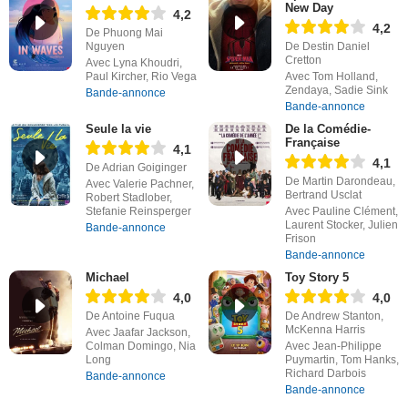
New Day
4,2
4,2
De Phuong Mai
Nguyen
De Destin Daniel
Cretton
Avec Lyna Khoudri,
Paul Kircher, Rio Vega
Avec Tom Holland,
Zendaya, Sadie Sink
Bande-annonce
Bande-annonce
Seule la vie
De la Comédie-
Française
4,1
4,1
De Adrian Goiginger
De Martin Darondeau,
Avec Valerie Pachner,
Bertrand Usclat
Robert Stadlober,
Stefanie Reinsperger
Avec Pauline Clément,
Laurent Stocker, Julien
Bande-annonce
Frison
Bande-annonce
Michael
Toy Story 5
4,0
4,0
De Antoine Fuqua
De Andrew Stanton,
McKenna Harris
Avec Jaafar Jackson,
Colman Domingo, Nia
Avec Jean-Philippe
Long
Puymartin, Tom Hanks,
Richard Darbois
Bande-annonce
Bande-annonce