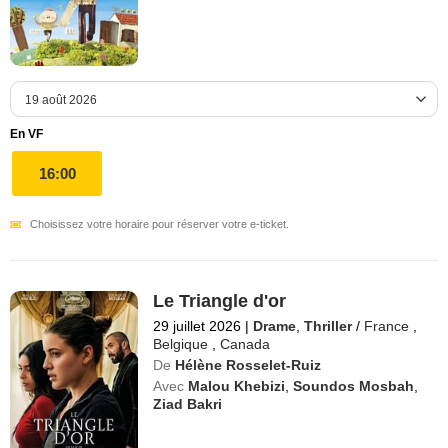
En VF
16:00
Choisissez votre horaire pour réserver votre e-ticket.
Le Triangle d'or
29 juillet 2026
|
Drame
,
Thriller
/
France
,
Belgique
,
Canada
De
Hélène Rosselet-Ruiz
Avec
Malou Khebizi
,
Soundos Mosbah
,
Ziad Bakri