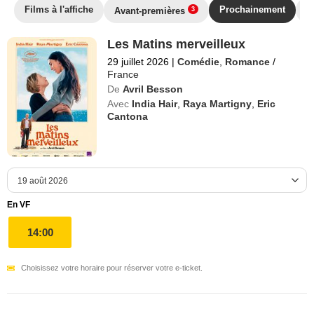
Films à l'affiche
Prochainement
T
Avant-premières
3
Les Matins merveilleux
29 juillet 2026
|
Comédie
,
Romance
/
France
De
Avril Besson
Avec
India Hair
,
Raya Martigny
,
Eric
Cantona
En VF
14:00
Choisissez votre horaire pour réserver votre e-ticket.