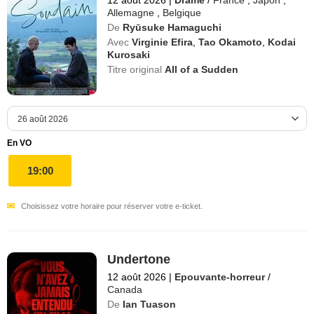
Allemagne
,
Belgique
De
Ryūsuke Hamaguchi
Avec
Virginie Efira
,
Tao Okamoto
,
Kodai
Kurosaki
Titre original
All of a Sudden
En VO
19:00
Choisissez votre horaire pour réserver votre e-ticket.
Undertone
12 août 2026
|
Epouvante-horreur
/
Canada
De
Ian Tuason