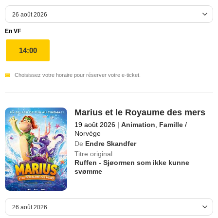
En VF
14:00
Choisissez votre horaire pour réserver votre e-ticket.
Marius et le Royaume des mers
19 août 2026
|
Animation
,
Famille
/
Norvège
De
Endre Skandfer
Titre original
Ruffen - Sjøormen som ikke kunne
svømme