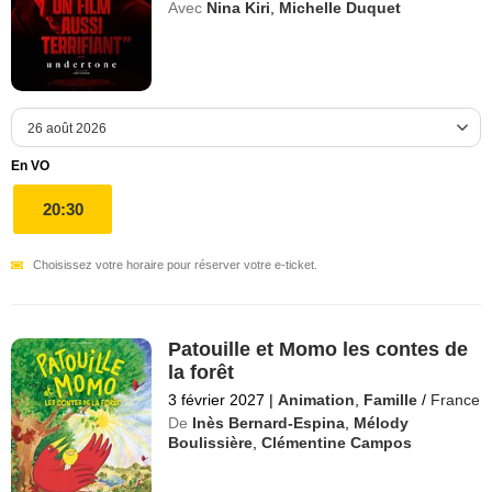
Avec
Nina Kiri
,
Michelle Duquet
En VO
20:30
Choisissez votre horaire pour réserver votre e-ticket.
Patouille et Momo les contes de
la forêt
3 février 2027
|
Animation
,
Famille
/
France
De
Inès Bernard-Espina
,
Mélody
Boulissière
,
Clémentine Campos