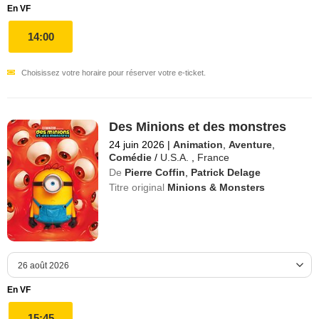
En VF
14:00
Choisissez votre horaire pour réserver votre e-ticket.
Des Minions et des monstres
24 juin 2026
|
Animation
,
Aventure
,
Comédie
/
U.S.A.
,
France
De
Pierre Coffin
,
Patrick Delage
Titre original
Minions & Monsters
En VF
15:45