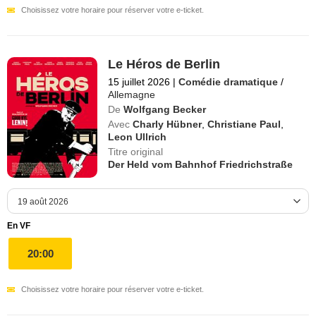
Choisissez votre horaire pour réserver votre e-ticket.
Le Héros de Berlin
15 juillet 2026
|
Comédie dramatique
/
Allemagne
De
Wolfgang Becker
Avec
Charly Hübner
,
Christiane Paul
,
Leon Ullrich
Titre original
Der Held vom Bahnhof Friedrichstraße
En VF
20:00
Choisissez votre horaire pour réserver votre e-ticket.