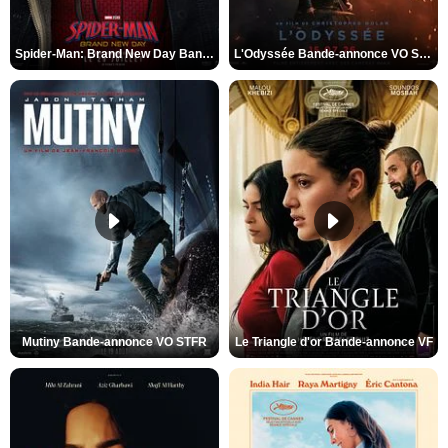
Spider-Man: Brand New Day Bande-annonce VO STFR
L'Odyssée Bande-annonce VO STFR
Mutiny Bande-annonce VO STFR
Le Triangle d'or Bande-annonce VF