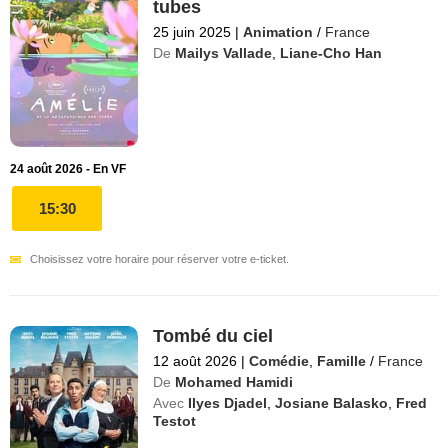
tubes
25 juin 2025
|
Animation
/
France
De
Mailys Vallade
,
Liane-Cho Han
24 août 2026 - En VF
15:30
Choisissez votre horaire pour réserver votre e-ticket.
Tombé du ciel
12 août 2026
|
Comédie
,
Famille
/
France
De
Mohamed Hamidi
Avec
Ilyes Djadel
,
Josiane Balasko
,
Fred
Testot