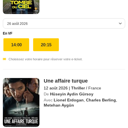
En VF
14:00
20:15
Choisissez votre horaire pour réserver votre e-ticket.
Une affaire turque
12 août 2026
|
Thriller
/
France
De
Hüseyin Aydin Gürsoy
Avec
Lionel Erdogan
,
Charles Berling
,
Metehan Aygün