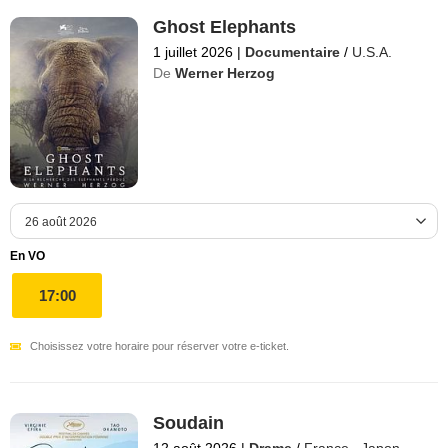
Ghost Elephants
1 juillet 2026
|
Documentaire
/
U.S.A.
De
Werner Herzog
En VO
17:00
Choisissez votre horaire pour réserver votre e-ticket.
Soudain
12 août 2026
|
Drame
/
France
,
Japon
,