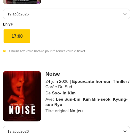
En VF
17:00
Choisissez votre horaire pour réserver votre e-ticket.
Noise
24 juin 2026
|
Epouvante-horreur
,
Thriller
/
Corée Du Sud
De
Soo-jin Kim
Avec
Lee Sun-bin
,
Kim Min-seok
,
Kyung-
soo Ryu
Titre original
Noijeu