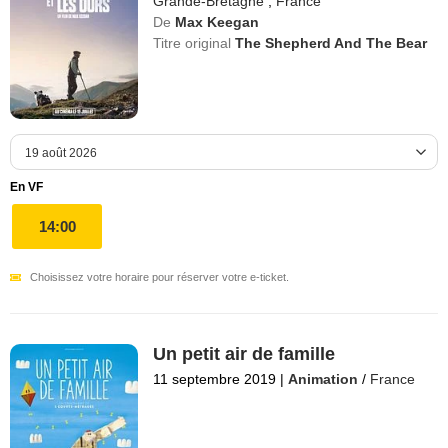
Grande-Bretagne
,
France
De
Max Keegan
Titre original
The Shepherd And The Bear
En VF
14:00
Choisissez votre horaire pour réserver votre e-ticket.
Un petit air de famille
11 septembre 2019
|
Animation
/
France