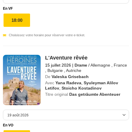
En VF
18:00
Choisissez votre horaire pour réserver votre e-ticket.
L'Aventure rêvée
15 juillet 2026
|
Drame
/
Allemagne
,
France
,
Bulgarie
,
Autriche
De
Valeska Grisebach
Avec
Yana Radeva
,
Syuleyman Alilov
Letifov
,
Stoicho Kostadinov
Titre original
Das geträumte Abenteuer
En VO