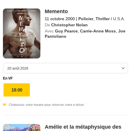
Memento
11 octobre 2000
|
Policier
,
Thriller
/
U.S.A.
De
Christopher Nolan
Avec
Guy Pearce
,
Carrie-Anne Moss
,
Joe
Pantoliano
En VF
18:00
Choisissez votre horaire pour réserver votre e-ticket.
Amélie et la métaphysique des