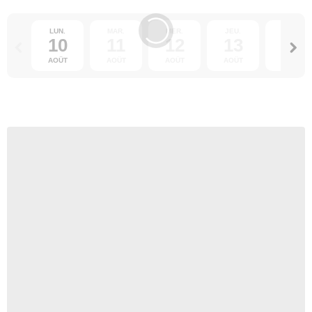
LUN.
MAR.
MER.
JEU.
VEN.
10
11
12
13
14
AOÛT
AOÛT
AOÛT
AOÛT
AOÛT