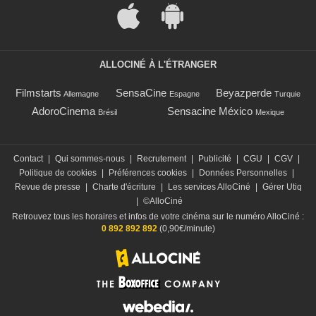
ALLOCINÉ À L'ÉTRANGER
Filmstarts
SensaCine
Beyazperde
Allemagne
Espagne
Turquie
AdoroCinema
Sensacine México
Brésil
Mexique
Contact
|
Qui sommes-nous
|
Recrutement
|
Publicité
|
CGU
|
CGV
|
Politique de cookies
|
Préférences cookies
|
Données Personnelles
|
Revue de presse
|
Charte d'écriture
|
Les services AlloCiné
|
Gérer Utiq
|
©AlloCiné
Retrouvez tous les horaires et infos de votre cinéma sur le numéro AlloCiné :
0 892 892 892
(0,90€/minute)