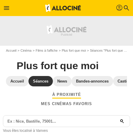
profil
menu
search
Accueil
Cinéma
Films à l'affiche
Plus fort que moi
Séances "Plus fort que moi" Hauts-de-Seine
Plus fort que moi
Accueil
Séances
News
Bandes-annonces
Casting
À PROXIMITÉ
MES CINÉMAS FAVORIS
Vous êtes localisé à Vanves