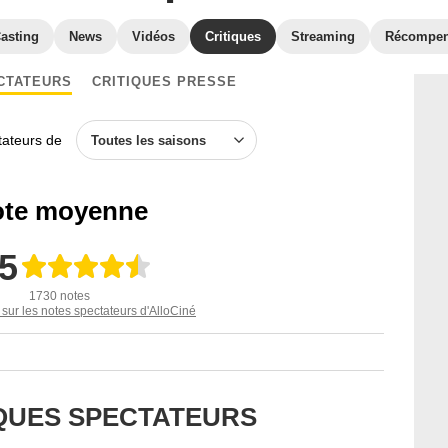
asting
News
Vidéos
Critiques
Streaming
Récompe
CTATEURS
CRITIQUES PRESSE
ctateurs de
Toutes les saisons
te moyenne
,5
1730 notes
 sur les notes spectateurs d'AlloCiné
IQUES SPECTATEURS