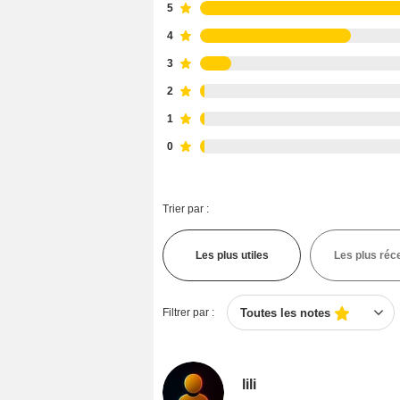
5
4
3
2
1
0
Trier par :
Les plus utiles
Les plus réc
Filtrer par :
Toutes les notes
lili