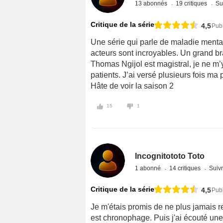
13 abonnés
19 critiques
Su
Critique de la série
4,5
Publ
Une série qui parle de maladie menta
acteurs sont incroyables. Un grand bra
Thomas Ngijol est magistral, je ne m’y
patients. J’ai versé plusieurs fois ma 
Hâte de voir la saison 2
15
1
Incognitototo Toto
1 abonné
14 critiques
Suivr
Critique de la série
4,5
Pub
Je m'étais promis de ne plus jamais re
est chronophage. Puis j'ai écouté un