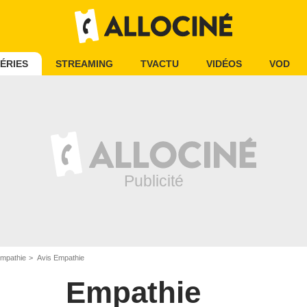
ÉRIES
STREAMING
TVACTU
VIDÉOS
VOD
mpathie
Avis Empathie
Empathie