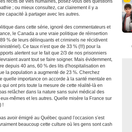
ces récits de vies humaines, posez-vous des questions
athie ; ou mieux consultez, car clairement il y a
e capacité à partager avec les autres.
 politique dans cette série, ignoré des commentateurs et
nce, le Canada a une vraie politique de réinsertion
89 % de leurs délinquants et criminels ne récidivent
inistériel). Ce taux n'est que de 33 % (!!!) pour la
orts alertent sur le fait que 2/3 de nos prisonniers
evraient avant tout se faire soigner. Mais évidemment,
e depuis 40 ans, 60 % des lits d'hospitalisation en
 que la population a augmenté de 23 %. Cherchez
 dire quelle importance on accorde à la santé mentale en
ui ont pris toute la mesure de cette réalité-là en
 pas relâcher dans la nature sans suivi médical des
eux-mêmes et les autres. Quelle misère la France sur
 !
e pas avoir émigré au Québec quand l'occasion s'est
raiment beaucoup cette culture où les gens sont cash