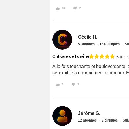
10
2
Cécile H.
5 abonnés
164 critiques
Su
Critique de la série
5,0
Pub
À la fois touchante et bouleversante, c
sensibilité à énormément d’humour. M
7
3
Jérôme G.
12 abonnés
2 critiques
Suiv