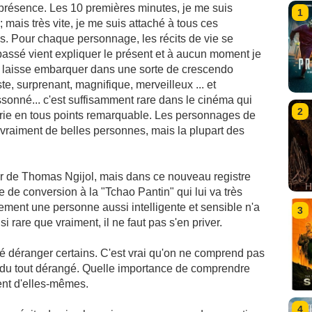
 présence. Les 10 premières minutes, je me suis
1
 mais très vite, je me suis attaché à tous ces
és. Pour chaque personnage, les récits de vie se
passé vient expliquer le présent et à aucun moment je
e laisse embarquer dans une sorte de crescendo
te, surprenant, magnifique, merveilleux ... et
rissonné... c'est suffisamment rare dans le cinéma qui
2
série en tous points remarquable. Les personnages de
vraiment de belles personnes, mais la plupart des
ur de Thomas Ngijol, mais dans ce nouveau registre
orte de conversion à la "Tchao Pantin" qui lui va très
ement une personne aussi intelligente et sensible n'a
3
 si rare que vraiment, il ne faut pas s'en priver.
 déranger certains. C'est vrai qu'on ne comprend pas
s du tout dérangé. Quelle importance de comprendre
ent d'elles-mêmes.
4