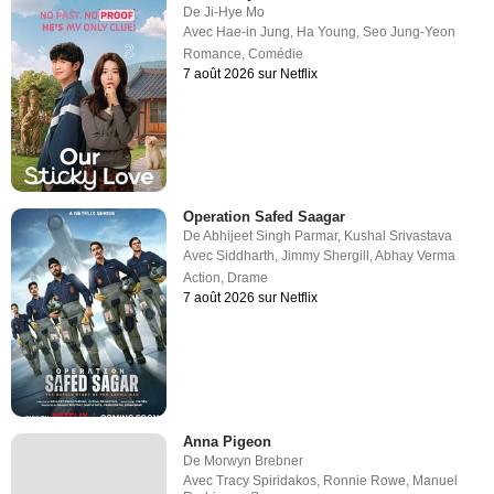
De
Ji-Hye Mo
Avec
Hae-in Jung
,
Ha Young
,
Seo Jung-Yeon
Romance
,
Comédie
7 août 2026 sur Netflix
Operation Safed Saagar
De
Abhijeet Singh Parmar
,
Kushal Srivastava
Avec
Siddharth
,
Jimmy Shergill
,
Abhay Verma
Action
,
Drame
7 août 2026 sur Netflix
Anna Pigeon
De
Morwyn Brebner
Avec
Tracy Spiridakos
,
Ronnie Rowe
,
Manuel