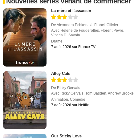
Nouvelles séries venant de commencer
La mère et l'assassin
De
Alexandra Echkenazi
,
Franck Ollivier
Avec
Hélène de Fougerolles
,
Florent Peyre
,
Vittoria Di Savoia
Drame
7 août 2026 sur France.TV
Alley Cats
De
Ricky Gervais
Avec
Ricky Gervais
,
Tom Basden
,
Andrew Brooke
Animation
,
Comédie
7 août 2026 sur Netflix
Our Sticky Love