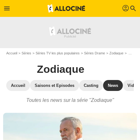
profil
menu
search
Accueil
Séries
Séries TV les plus populaires
Séries Drame
Zodiaque
Actualité de la série Zodiaque
Zodiaque
Accueil
Saisons et Episodes
Casting
News
Vidéo
Toutes les news sur la série "Zodiaque"