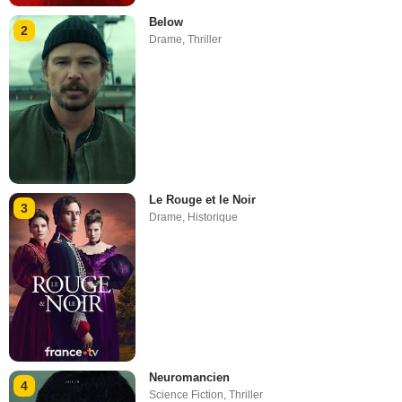
Below
2
Drame
,
Thriller
Le Rouge et le Noir
3
Drame
,
Historique
Neuromancien
4
Science Fiction
,
Thriller