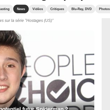
asting
News
Vidéos
Critiques
Blu-Ray, DVD
Photos
ws sur la série "Hostages (US)"
potentiel futur Spiderman ?