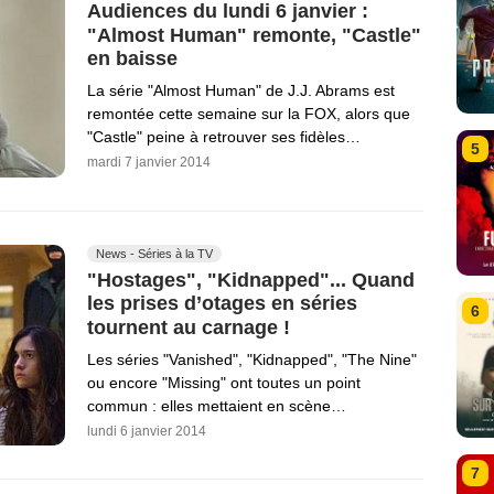
Audiences du lundi 6 janvier :
"Almost Human" remonte, "Castle"
en baisse
La série "Almost Human" de J.J. Abrams est
remontée cette semaine sur la FOX, alors que
"Castle" peine à retrouver ses fidèles…
5
mardi 7 janvier 2014
News - Séries à la TV
"Hostages", "Kidnapped"... Quand
les prises d’otages en séries
6
tournent au carnage !
Les séries "Vanished", "Kidnapped", "The Nine"
ou encore "Missing" ont toutes un point
commun : elles mettaient en scène…
lundi 6 janvier 2014
7