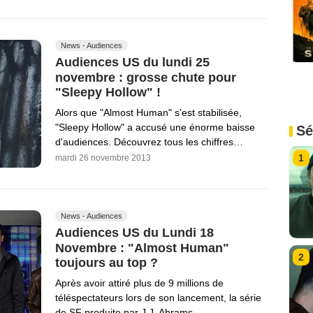
News - Audiences
Audiences US du lundi 25
novembre : grosse chute pour
"Sleepy Hollow" !
Alors que "Almost Human" s'est stabilisée,
"Sleepy Hollow" a accusé une énorme baisse
Sé
d'audiences. Découvrez tous les chiffres…
1
mardi 26 novembre 2013
News - Audiences
Audiences US du Lundi 18
Novembre : "Almost Human"
2
toujours au top ?
Après avoir attiré plus de 9 millions de
téléspectateurs lors de son lancement, la série
de SF produite par J.J. Abrams…