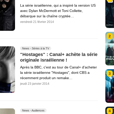
La série israélienne, qui a inspiré la version US
avec Dylan McDermott et Toni Collette,
débarque sur la chaîne cryptée…
vendredi 21 février 2014
2
News - Séries à la TV
"Hostages" : Canal+ achète la série
originale israélienne !
Après la BBC, c'est au tour de Canal+ d'acheter
la série israélienne "Hostages", dont CBS a
3
récemment produit un remake…
jeudi 23 janvier 2014
News - Audiences
4