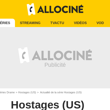
ÉRIES
STREAMING
TVACTU
VIDÉOS
VOD
éries Drame
Hostages (US)
Actualité de la série Hostages (US)
Hostages (US)