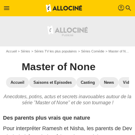
profil
menu
search
Accueil
Séries
Séries TV les plus populaires
Séries Comédie
Master of None
Master of None
Accueil
Saisons et Episodes
Casting
News
Vidéo
Anecdotes, potins, actus et secrets inavouables autour de la
série "Master of None" et de son tournage !
Des parents plus vrais que nature
Pour interpréter Ramesh et Nisha, les parents de Dev