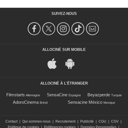
SUIVEZ-NOUS
ALLOCINÉ SUR MOBILE
ALLOCINÉ À L'ÉTRANGER
Filmstarts
SensaCine
Beyazperde
Allemagne
Espagne
Turquie
AdoroCinema
Sensacine México
Brésil
Mexique
Contact
|
Qui sommes-nous
|
Recrutement
|
Publicité
|
CGU
|
CGV
|
Politique de cookies
|
Préférences cookies
|
Données Personnelles
|